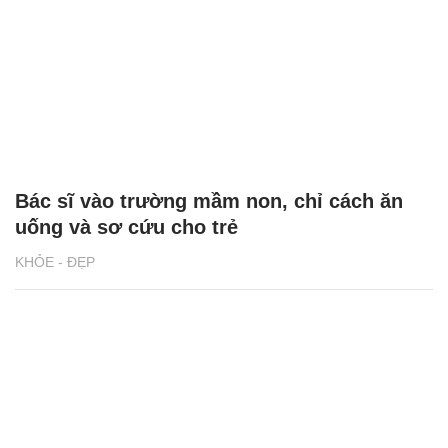
Bác sĩ vào trường mầm non, chỉ cách ăn
uống và sơ cứu cho trẻ
KHỎE - ĐẸP