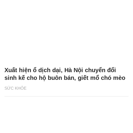
Xuất hiện ổ dịch dại, Hà Nội chuyển đổi
sinh kế cho hộ buôn bán, giết mổ chó mèo
SỨC KHỎE