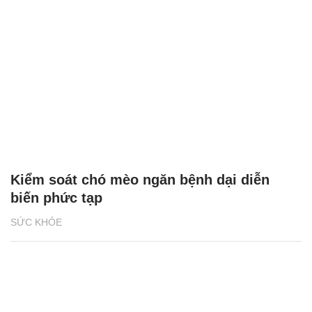
Kiểm soát chó mèo ngăn bệnh dại diễn
biến phức tạp
SỨC KHỎE