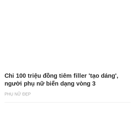
Chi 100 triệu đồng tiêm filler 'tạo dáng',
người phụ nữ biến dạng vòng 3
PHỤ NỮ ĐẸP