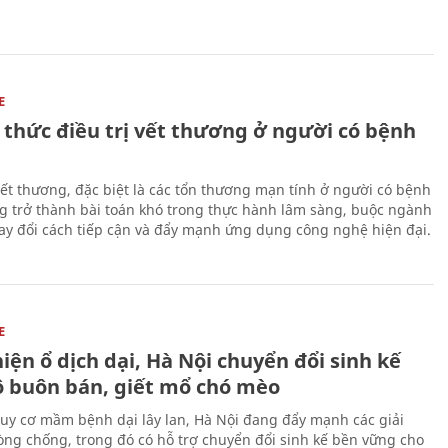
E
 thức điều trị vết thương ở người có bệnh
 vết thương, đặc biệt là các tổn thương mạn tính ở người có bệnh
g trở thành bài toán khó trong thực hành lâm sàng, buộc ngành
hay đổi cách tiếp cận và đẩy mạnh ứng dụng công nghệ hiện đại.
E
iện ổ dịch dại, Hà Nội chuyển đổi sinh kế
ộ buôn bán, giết mổ chó mèo
uy cơ mầm bệnh dại lây lan, Hà Nội đang đẩy mạnh các giải
ng chống, trong đó có hỗ trợ chuyển đổi sinh kế bền vững cho