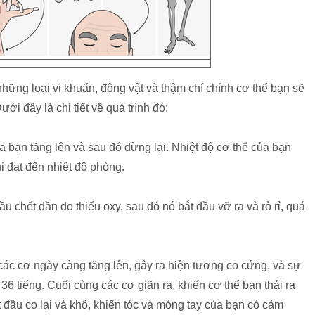
hững loại vi khuẩn, động vật và thậm chí chính cơ thể bạn sẽ
ới đây là chi tiết về quá trình đó:
a bạn tăng lên và sau đó dừng lại. Nhiệt độ cơ thể của bạn
i đạt đến nhiệt độ phòng.
u chết dần do thiếu oxy, sau đó nó bắt đầu vỡ ra và rò rỉ, quá
 các cơ ngày càng tăng lên, gây ra hiện tương co cứng, và sự
36 tiếng. Cuối cùng các cơ giãn ra, khiến cơ thể bạn thải ra
t đầu co lại và khô, khiến tóc và móng tay của bạn có cảm