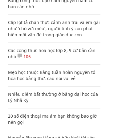
Bảng công thức đạo hàm nguyên hàm cơ
bản cần nhớ
Clip lột tả chân thực cảnh anh trai và em gái
như 'chó với mèo', người tinh ý còn phát
hiện một vấn đề trong giáo dục con
Các công thức hóa học lớp 8, 9 cơ bản cần
nhớ
106
Mẹo học thuộc Bảng tuần hoàn nguyên tố
hóa học bằng thơ, câu nói vui vẻ
Nhiều điểm bất thường ở bằng đại học của
Lý Nhã Kỳ
20 số điện thoại ma ám bạn không bao giờ
nên gọi
Nguyễn Phương Hằng sở hữu khối tài sản