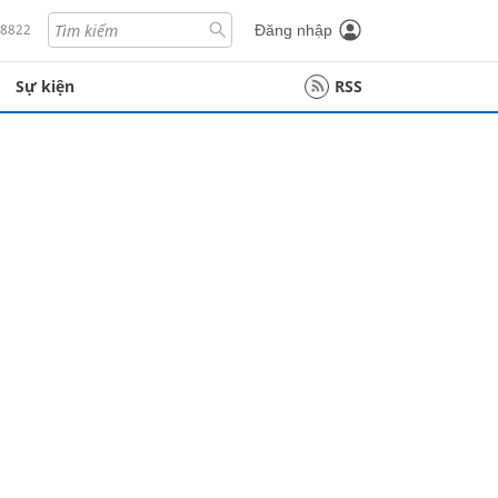
18822
Đăng nhập
Sự kiện
RSS