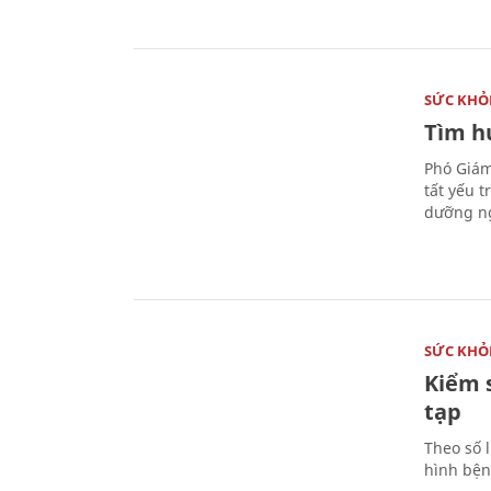
SỨC KHỎ
Tìm hư
Phó Giám
tất yếu 
dưỡng ng
SỨC KHỎ
Kiểm 
tạp
Theo số l
hình bện