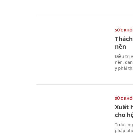
SỨC KHỎ
Thách
nền
Điều trị
nền, đan
y phải t
SỨC KHỎ
Xuất h
cho h
Trước ng
pháp phò