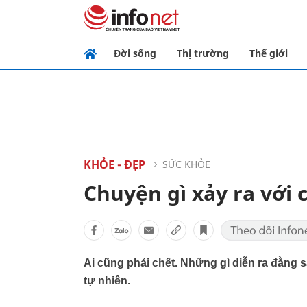
Đời sống
Thị trường
Thế giới
KHỎE - ĐẸP
SỨC KHỎE
Chuyện gì xảy ra với 
Ai cũng phải chết. Những gì diễn ra đằng
tự nhiên.