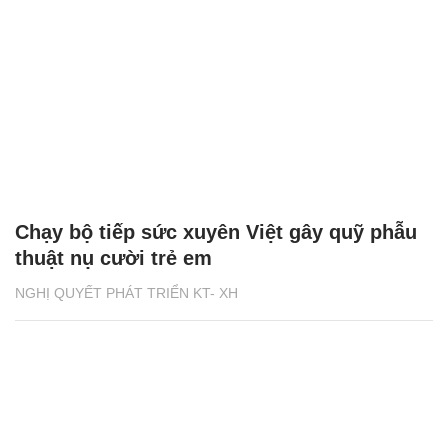
Chạy bộ tiếp sức xuyên Việt gây quỹ phẫu
thuật nụ cười trẻ em
NGHỊ QUYẾT PHÁT TRIỂN KT- XH