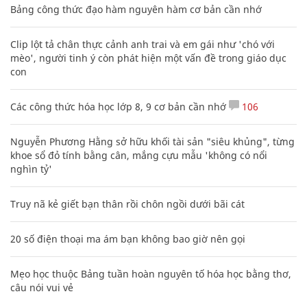
Bảng công thức đạo hàm nguyên hàm cơ bản cần nhớ
Clip lột tả chân thực cảnh anh trai và em gái như 'chó với
mèo', người tinh ý còn phát hiện một vấn đề trong giáo dục
con
Các công thức hóa học lớp 8, 9 cơ bản cần nhớ
106
Nguyễn Phương Hằng sở hữu khối tài sản "siêu khủng", từng
khoe sổ đỏ tính bằng cân, mắng cựu mẫu 'không có nổi
nghìn tỷ'
Truy nã kẻ giết bạn thân rồi chôn ngồi dưới bãi cát
20 số điện thoại ma ám bạn không bao giờ nên gọi
Mẹo học thuộc Bảng tuần hoàn nguyên tố hóa học bằng thơ,
câu nói vui vẻ