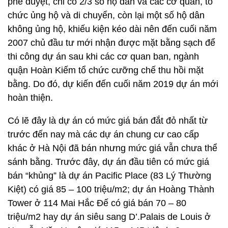
phê duyệt, chỉ có 2/3 số hộ dân và các cơ quan, tổ
chức ủng hộ và di chuyển, còn lại một số hộ dân
không ủng hộ, khiếu kiện kéo dài nên đến cuối năm
2007 chủ đầu tư mới nhận được mặt bằng sạch để
thi công dự án sau khi các cơ quan ban, ngành
quận Hoàn Kiếm tổ chức cưỡng chế thu hồi mặt
bằng. Do đó, dự kiến đến cuối năm 2019 dự án mới
hoàn thiện.
Có lẽ đây là dự án có mức giá bán đắt đỏ nhất từ
trước đến nay mà các dự án chung cư cao cấp
khác ở Hà Nội đã bán nhưng mức giá vẫn chưa thể
sánh bằng. Trước đây, dự án đầu tiên có mức giá
bán “khủng” là dự án Pacific Place (83 Lý Thường
Kiệt) có giá 85 – 100 triệu/m2; dự án Hoàng Thành
Tower ở 114 Mai Hắc Đế có giá bán 70 – 80
triệu/m2 hay dự án siêu sang D’.Palais de Louis ở