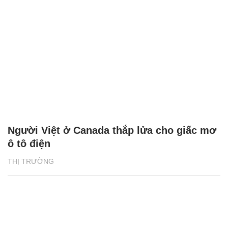
Người Việt ở Canada thắp lửa cho giấc mơ
ô tô điện
THỊ TRƯỜNG