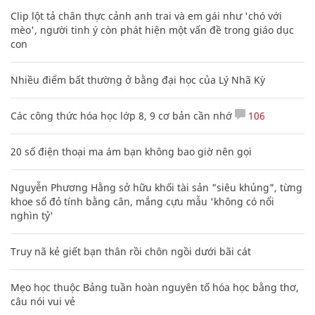
Clip lột tả chân thực cảnh anh trai và em gái như 'chó với
mèo', người tinh ý còn phát hiện một vấn đề trong giáo dục
con
Nhiều điểm bất thường ở bằng đại học của Lý Nhã Kỳ
Các công thức hóa học lớp 8, 9 cơ bản cần nhớ
106
20 số điện thoại ma ám bạn không bao giờ nên gọi
Nguyễn Phương Hằng sở hữu khối tài sản "siêu khủng", từng
khoe sổ đỏ tính bằng cân, mắng cựu mẫu 'không có nổi
nghìn tỷ'
Truy nã kẻ giết bạn thân rồi chôn ngồi dưới bãi cát
Mẹo học thuộc Bảng tuần hoàn nguyên tố hóa học bằng thơ,
câu nói vui vẻ