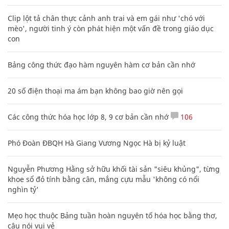
Clip lột tả chân thực cảnh anh trai và em gái như 'chó với
mèo', người tinh ý còn phát hiện một vấn đề trong giáo dục
con
Bảng công thức đạo hàm nguyên hàm cơ bản cần nhớ
20 số điện thoại ma ám bạn không bao giờ nên gọi
Các công thức hóa học lớp 8, 9 cơ bản cần nhớ
106
Phó Đoàn ĐBQH Hà Giang Vương Ngọc Hà bị kỷ luật
Nguyễn Phương Hằng sở hữu khối tài sản "siêu khủng", từng
khoe sổ đỏ tính bằng cân, mắng cựu mẫu 'không có nổi
nghìn tỷ'
Mẹo học thuộc Bảng tuần hoàn nguyên tố hóa học bằng thơ,
câu nói vui vẻ