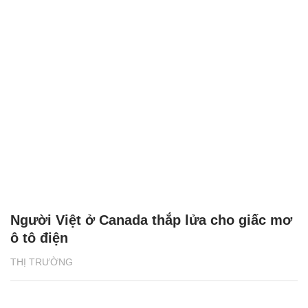
Người Việt ở Canada thắp lửa cho giấc mơ
ô tô điện
THỊ TRƯỜNG