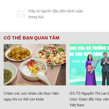
CÓ THỂ BẠN QUAN TÂM
Chăm sóc sức khỏe cần thực hiện
GS.TS Nguyễn Thị Lan ti
ngay khi cơ thể còn khỏe
chức Giám đốc Học viện
Việt Nam