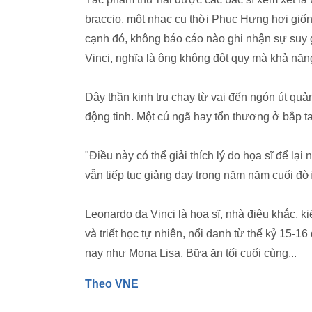
braccio, một nhạc cụ thời Phục Hưng hơi giống 
cạnh đó, không báo cáo nào ghi nhận sự suy
Vinci, nghĩa là ông không đột quỵ mà khả năng 
Dây thần kinh trụ chạy từ vai đến ngón út quả
động tinh. Một cú ngã hay tổn thương ở bắp tay
"Điều này có thể giải thích lý do họa sĩ để l
vẫn tiếp tục giảng dạy trong năm năm cuối đời"
Leonardo da Vinci là họa sĩ, nhà điêu khắc, kiế
và triết học tự nhiên, nổi danh từ thế kỷ 15-1
nay như Mona Lisa, Bữa ăn tối cuối cùng...
Theo VNE