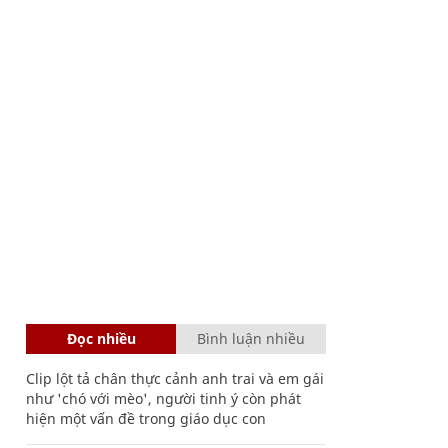
Đọc nhiều
Bình luận nhiều
Clip lột tả chân thực cảnh anh trai và em gái
như 'chó với mèo', người tinh ý còn phát
hiện một vấn đề trong giáo dục con