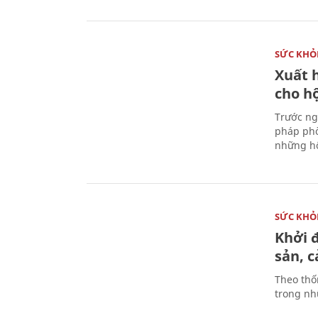
SỨC KHỎ
Xuất h
cho h
Trước ng
pháp phò
những hộ
SỨC KHỎ
Khởi 
sản, 
Theo thố
trong nhữ