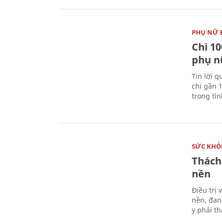
PHỤ NỮ 
Chi 10
phụ n
Tin lời q
chi gần 
trong tì
SỨC KHỎ
Thách
nền
Điều trị
nền, đan
y phải t