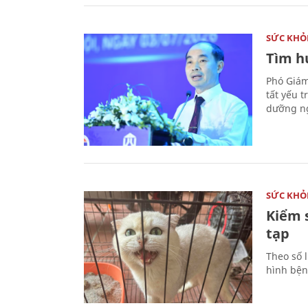
SỨC KHỎ
Tìm hư
Phó Giám
tất yếu 
dưỡng ng
SỨC KHỎ
Kiểm 
tạp
Theo số l
hình bện