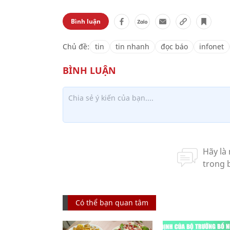
Bình luận
Chủ đề:
tin
tin nhanh
đọc báo
infonet
Có thể bạn quan tâm