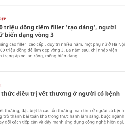
ĐẸP
0 triệu đồng tiêm filler 'tạo dáng', người
ữ biến dạng vòng 3
uảng cáo filler 'cao cấp', duy trì nhiều năm, một phụ nữ ở Hà Nội
100 triệu đồng để làm đẹp vòng 3. Ba năm sau, chị nhập viện
nh trạng áp xe lan rộng, mông biến dạng.
E
 thức điều trị vết thương ở người có bệnh
 vết thương, đặc biệt là các tổn thương mạn tính ở người có bệnh
g trở thành bài toán khó trong thực hành lâm sàng, buộc ngành
hay đổi cách tiếp cận và đẩy mạnh ứng dụng công nghệ hiện đại.