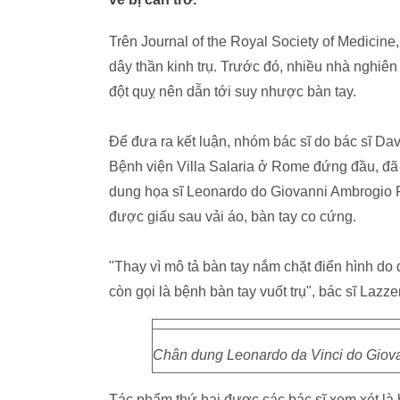
Trên Journal of the Royal Society of Medicine, 
dây thần kinh trụ. Trước đó, nhiều nhà nghiên 
đột quỵ nên dẫn tới suy nhược bàn tay.
Để đưa ra kết luận, nhóm bác sĩ do bác sĩ Dav
Bệnh viện Villa Salaria ở Rome đứng đầu, đã 
dung họa sĩ Leonardo do Giovanni Ambrogio Fi
được giấu sau vải áo, bàn tay co cứng.
"Thay vì mô tả bàn tay nắm chặt điển hình do độ
còn gọi là bệnh bàn tay vuốt trụ", bác sĩ Lazzeri
Chân dung Leonardo da Vinci do Giovan
Tác phẩm thứ hai được các bác sĩ xem xét là bả