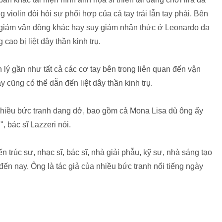
violin đòi hỏi sự phối hợp của cả tay trái lẫn tay phải. Bên
 giảm vận động khác hay suy giảm nhận thức ở Leonardo da
cao bị liệt dây thần kinh trụ.
n lý gần như tất cả các cơ tay bên trong liên quan đến vận
 cũng có thể dẫn đến liệt dây thần kinh trụ.
ại nhiều bức tranh dang dở, bao gồm cả Mona Lisa dù ông ấy
, bác sĩ Lazzeri nói.
n trúc sư, nhạc sĩ, bác sĩ, nhà giải phẫu, kỹ sư, nhà sáng tạo
6 đến nay. Ông là tác giả của nhiều bức tranh nổi tiếng ngày