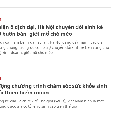
E
iện ổ dịch dại, Hà Nội chuyển đổi sinh kế
ộ buôn bán, giết mổ chó mèo
uy cơ mầm bệnh dại lây lan, Hà Nội đang đẩy mạnh các giải
ng chống, trong đó có hỗ trợ chuyển đổi sinh kế bền vững cho
 kinh doanh, giết mổ chó mèo.
E
động chương trình chăm sóc sức khỏe sinh
cải thiện hiếm muộn
ng kê của Tổ chức Y tế Thế giới (WHO), Việt Nam hiện là một
ng quốc gia có tỷ lệ vô sinh cao trên thế giới.