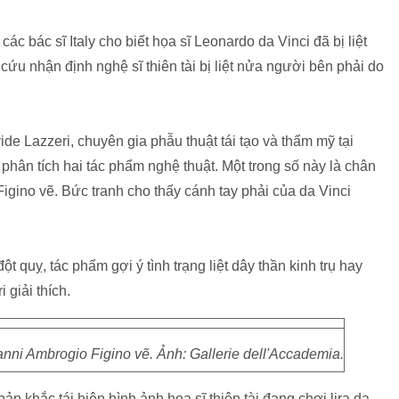
các bác sĩ Italy cho biết họa sĩ Leonardo da Vinci đã bị liệt
cứu nhận định nghệ sĩ thiên tài bị liệt nửa người bên phải do
ide Lazzeri, chuyên gia phẫu thuật tái tạo và thẩm mỹ tại
phân tích hai tác phẩm nghệ thuật. Một trong số này là chân
gino vẽ. Bức tranh cho thấy cánh tay phải của da Vinci
t quỵ, tác phẩm gợi ý tình trạng liệt dây thần kinh trụ hay
 giải thích.
ni Ambrogio Figino vẽ. Ảnh: Gallerie dell'Accademia.
n khắc tái hiện hình ảnh họa sĩ thiên tài đang chơi lira da