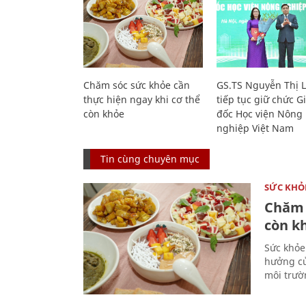
Chăm sóc sức khỏe cần
GS.TS Nguyễn Thị 
thực hiện ngay khi cơ thể
tiếp tục giữ chức 
còn khỏe
đốc Học viện Nông
nghiệp Việt Nam
Tin cùng chuyên mục
SỨC KHỎ
Chăm 
còn k
Sức khỏe
hưởng củ
môi trườ