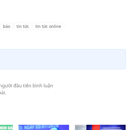
báo
tin tức
tin tức online