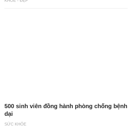
KHỎE - ĐẸP
500 sinh viên đồng hành phòng chống bệnh
dại
SỨC KHỎE