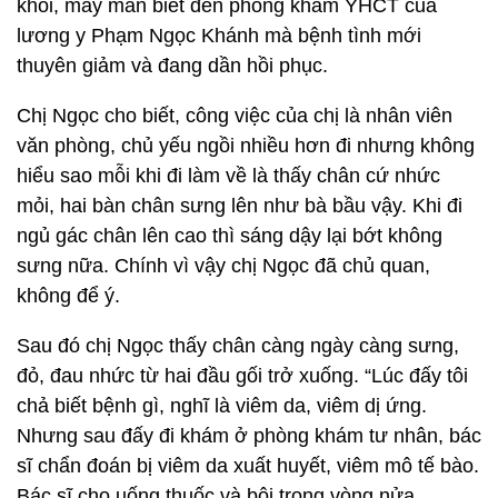
khỏi, may mắn biết đến phòng khám YHCT của
lương y Phạm Ngọc Khánh mà bệnh tình mới
thuyên giảm và đang dần hồi phục.
Chị Ngọc cho biết, công việc của chị là nhân viên
văn phòng, chủ yếu ngồi nhiều hơn đi nhưng không
hiểu sao mỗi khi đi làm về là thấy chân cứ nhức
mỏi, hai bàn chân sưng lên như bà bầu vậy. Khi đi
ngủ gác chân lên cao thì sáng dậy lại bớt không
sưng nữa. Chính vì vậy chị Ngọc đã chủ quan,
không để ý.
Sau đó chị Ngọc thấy chân càng ngày càng sưng,
đỏ, đau nhức từ hai đầu gối trở xuống. “Lúc đấy tôi
chả biết bệnh gì, nghĩ là viêm da, viêm dị ứng.
Nhưng sau đấy đi khám ở phòng khám tư nhân, bác
sĩ chẩn đoán bị viêm da xuất huyết, viêm mô tế bào.
Bác sĩ cho uống thuốc và bôi trong vòng nửa