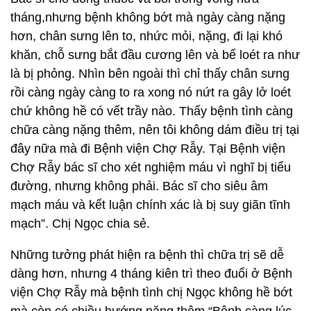
tháng,nhưng bệnh không bớt mà ngày càng nặng
hơn, chân sưng lên to, nhức mỏi, nặng, đi lại khó
khăn, chỗ sưng bắt đầu cương lên và bể loét ra như
là bị phỏng. Nhìn bên ngoài thì chỉ thấy chân sưng
rồi càng ngày càng to ra xong nó nứt ra gây lở loét
chứ không hề có vết trầy nào. Thấy bệnh tình càng
chữa càng nặng thêm, nên tôi không dám điều trị tại
đây nữa mà đi Bệnh viện Chợ Rẫy. Tại Bệnh viện
Chợ Rẫy bác sĩ cho xét nghiệm máu vì nghĩ bị tiểu
đường, nhưng không phải. Bác sĩ cho siêu âm
mạch máu và kết luận chính xác là bị suy giãn tĩnh
mạch”. Chị Ngọc chia sẻ.
Những tưởng phát hiện ra bệnh thì chữa trị sẽ dễ
dàng hơn, nhưng 4 tháng kiên trì theo đuổi ở Bệnh
viện Chợ Rẫy mà bệnh tình chị Ngọc không hề bớt