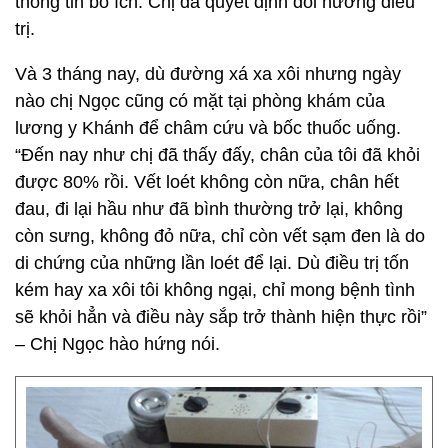
thông tin bổ ích. Chị đã quyết định đổi hướng điều
trị.
Và 3 tháng nay, dù đường xá xa xôi nhưng ngày
nào chị Ngọc cũng có mặt tại phòng khám của
lương y Khánh để châm cứu và bốc thuốc uống.
“Đến nay như chị đã thấy đấy, chân của tôi đã khỏi
được 80% rồi. Vết loét không còn nữa, chân hết
đau, đi lại hầu như đã bình thường trở lại, không
còn sưng, không đỏ nữa, chỉ còn vết sạm đen là do
di chứng của những lần loét để lại. Dù điều trị tốn
kém hay xa xôi tôi không ngại, chỉ mong bệnh tình
sẽ khỏi hẳn và điều này sắp trở thành hiện thực rồi”
– Chị Ngọc hào hứng nói.