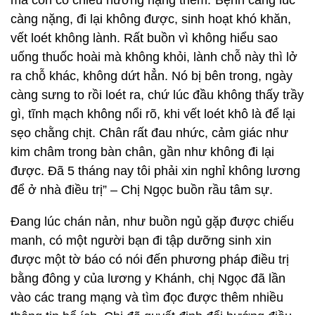
mà còn có chiều hướng nặng thêm.“Bệnh càng lúc
càng nặng, đi lại không được, sinh hoạt khó khăn,
vết loét không lành. Rất buồn vì không hiểu sao
uống thuốc hoài mà không khỏi, lành chỗ này thì lở
ra chỗ khác, không dứt hẳn. Nó bị bên trong, ngày
càng sưng to rồi loét ra, chứ lúc đầu không thấy trầy
gì, tĩnh mạch không nổi rõ, khi vết loét khô là để lại
sẹo chằng chịt. Chân rất đau nhức, cảm giác như
kim châm trong bàn chân, gần như không đi lại
được. Đã 5 tháng nay tôi phải xin nghỉ không lương
để ở nhà điều trị” – Chị Ngọc buồn rầu tâm sự.
Đang lúc chán nản, như buồn ngủ gặp được chiếu
manh, có một người bạn đi tập dưỡng sinh xin
được một tờ báo có nói đến phương pháp điều trị
bằng đông y của lương y Khánh, chị Ngọc đã lần
vào các trang mạng và tìm đọc được thêm nhiều