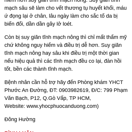
hiểm hơn suy giãn tĩnh mạch nông. Suy giãn tĩnh
mạch sâu sẽ làm cho vết thương tụ huyết khối, máu
ứ đọng lại ở chân, lâu ngày làm cho sắc tố da bị
biến đổi, dần dần gây lở loét.
Còn bị suy giãn tĩnh mạch nông thì chỉ mất thẩm mỹ
chứ không nguy hiểm và điều trị dễ hơn. Suy giãn
tĩnh mạch nông hay sâu khi điều trị một thời gian
nếu hiệu quả thì các tĩnh mạch đều co lại, đàn hồi
tốt, bền các thành tĩnh mạch.
Bệnh nhân cần hỗ trợ hãy đến Phòng khám YHCT
Phước An Đường, ĐT: 0903982619, Đ/C: 799 Phạm
Văn Bạch, P12, Q.Gò Vấp, TP HCM,
Website: www.yhocphuocanduong.com)
Đông Hường