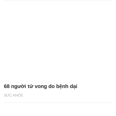
68 người tử vong do bệnh dại
SỨC KHỎE