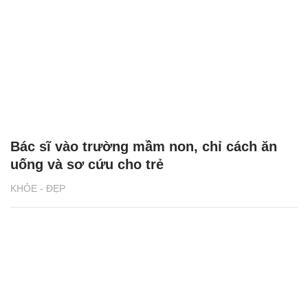
Bác sĩ vào trường mầm non, chỉ cách ăn
uống và sơ cứu cho trẻ
KHỎE - ĐẸP