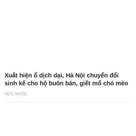
Xuất hiện ổ dịch dại, Hà Nội chuyển đổi
sinh kế cho hộ buôn bán, giết mổ chó mèo
SỨC KHỎE