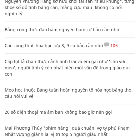
Nguyễn Phương Hằng sở hữu khối tài sản "siêu khủng", từng
khoe sổ đỏ tính bằng cân, mắng cựu mẫu 'không có nổi
nghìn tỷ'
Bảng công thức đạo hàm nguyên hàm cơ bản cần nhớ
Các công thức hóa học lớp 8, 9 cơ bản cần nhớ
106
Clip lột tả chân thực cảnh anh trai và em gái như 'chó với
mèo', người tinh ý còn phát hiện một vấn đề trong giáo dục
con
Mẹo học thuộc Bảng tuần hoàn nguyên tố hóa học bằng thơ,
câu nói vui vẻ
20 số điện thoại ma ám bạn không bao giờ nên gọi
Mai Phương Thúy "phím hàng" quá chuẩn, vợ tỷ phú Phạm
Nhật Vượng giành lại vị trí top 5 người giàu nhất