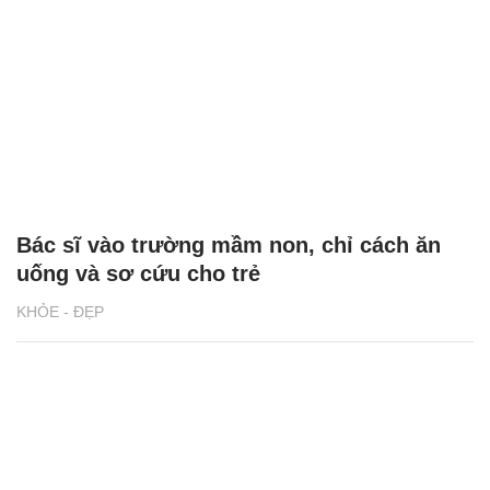
Bác sĩ vào trường mầm non, chỉ cách ăn
uống và sơ cứu cho trẻ
KHỎE - ĐẸP