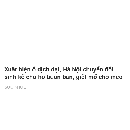
Xuất hiện ổ dịch dại, Hà Nội chuyển đổi
sinh kế cho hộ buôn bán, giết mổ chó mèo
SỨC KHỎE