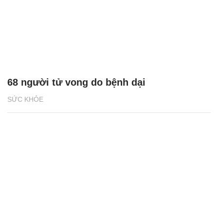
68 người tử vong do bệnh dại
SỨC KHỎE