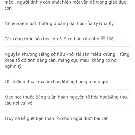
mèo', người tinh ý còn phát hiện một vấn đề trong giáo dục
con
Nhiều điểm bất thường ở bằng đại học của Lý Nhã Kỳ
Các công thức hóa học lớp 8, 9 cơ bản cần nhớ
106
Nguyễn Phương Hằng sở hữu khối tài sản "siêu khủng", từng
khoe sổ đỏ tính bằng cân, mắng cựu mẫu 'không có nổi
nghìn tỷ'
20 số điện thoại ma ám bạn không bao giờ nên gọi
Mẹo học thuộc Bảng tuần hoàn nguyên tố hóa học bằng thơ,
câu nói vui vẻ
Truy nã kẻ giết bạn thân rồi chôn ngồi dưới bãi cát