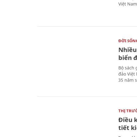
Việt Nam
ĐỜI SỐN
Nhiều
biển 
Bộ sách 
đảo Việt
35 năm s
THỊ TRƯ
Điều k
tiết 