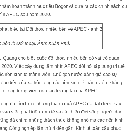
 nhằm hoàn thành mục tiêu Bogor và đưa ra các chính sách cụ
nhìn APEC sau năm 2020.
 bên lề Đối thoại. Ảnh: Xuân Phú.
i Quang cho biết, cuộc đối thoại nhiều bên có vai trò quan
2020. Việc xây dựng tầm nhìn APEC đòi hỏi tập trung trí tuệ,
ác nền kinh tế thành viên. Chủ tịch nước đánh giá cao sự
 đại diện của xã hội trong các nền kinh tế thành viên, khẳng
an trọng trong việc kiến tạo tương lai của APEC.
 cũng đã tóm lược những thành quả APEC đã đạt được sau
vào việc phát triển kinh tế và cải thiện đời sống người dân
c cũng đã chỉ ra những thách thức không nhỏ mà các nền kinh
mạng Công nghiệp lần thứ 4 đến gần: Kinh tế toàn cầu phục