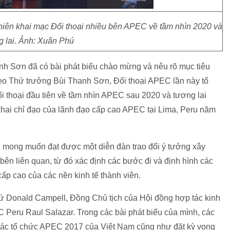
phiên khai mạc Đối thoại nhiều bên APEC về tầm nhìn 2020 và
g lai. Ảnh: Xuân Phú
anh Sơn đã có bài phát biểu chào mừng và nêu rõ mục tiêu
heo Thứ trưởng Bùi Thanh Sơn, Đối thoại APEC lần này tổ
đối thoại đầu tiên về tầm nhìn APEC sau 2020 và tương lai
hai chỉ đạo của lãnh đạo cấp cao APEC tại Lima, Peru năm
i mong muốn đạt được một diễn đàn trao đổi ý tưởng xây
ên liên quan, từ đó xác định các bước đi và định hình các
ấp cao của các nền kinh tế thành viên.
sứ Donald Campell, Đồng Chủ tịch của Hội đồng hợp tác kinh
Peru Raul Salazar. Trong các bài phát biểu của mình, các
 tác tổ chức APEC 2017 của Việt Nam cũng như đặt kỳ vọng