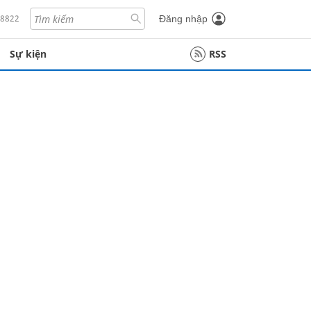
18822
Đăng nhập
Sự kiện
RSS