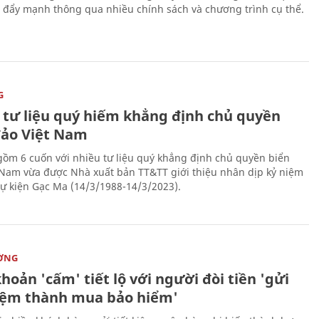
 đẩy mạnh thông qua nhiều chính sách và chương trình cụ thể.
G
 tư liệu quý hiếm khẳng định chủ quyền
đảo Việt Nam
gồm 6 cuốn với nhiều tư liệu quý khẳng định chủ quyền biển
 Nam vừa được Nhà xuất bản TT&TT giới thiệu nhân dịp kỷ niệm
ự kiện Gạc Ma (14/3/1988-14/3/2023).
ỜNG
hoản 'cấm' tiết lộ với người đòi tiền 'gửi
kiệm thành mua bảo hiểm'