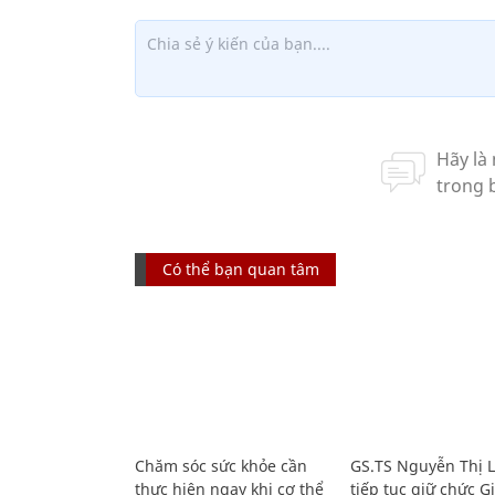
Có thể bạn quan tâm
Chăm sóc sức khỏe cần
GS.TS Nguyễn Thị 
thực hiện ngay khi cơ thể
tiếp tục giữ chức 