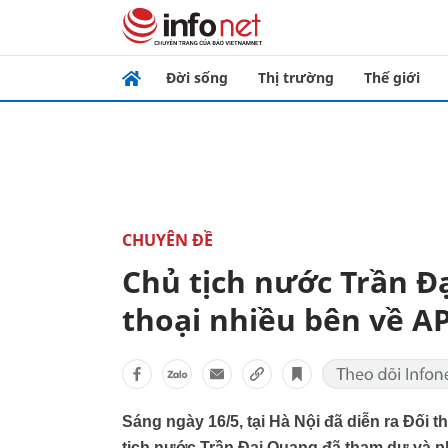
Đời sống
Thị trường
Thế giới
CHUYÊN ĐỀ
Chủ tịch nước Trần Đạ
thoại nhiều bên về A
Sáng ngày 16/5, tại Hà Nội đã diễn ra Đối 
tịch nước Trần Đại Quang đã tham dự và phá