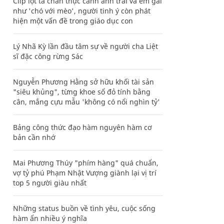
Clip lột tả chân thực cảnh anh trai và em gái
như 'chó với mèo', người tinh ý còn phát
hiện một vấn đề trong giáo dục con
Lý Nhã Kỳ lần đầu tâm sự về người cha Liệt
sĩ đặc công rừng Sác
Nguyễn Phương Hằng sở hữu khối tài sản
"siêu khủng", từng khoe sổ đỏ tính bằng
cân, mắng cựu mẫu 'không có nổi nghìn tỷ'
Bảng công thức đạo hàm nguyên hàm cơ
bản cần nhớ
Mai Phương Thúy "phím hàng" quá chuẩn,
vợ tỷ phú Phạm Nhật Vượng giành lại vị trí
top 5 người giàu nhất
Những status buồn về tình yêu, cuộc sống
hàm ẩn nhiều ý nghĩa