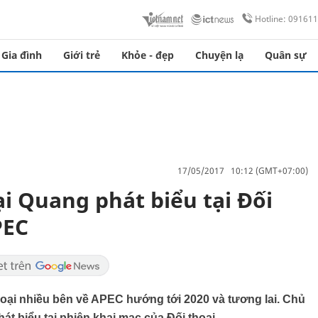
Hotline: 09161
Gia đình
Giới trẻ
Khỏe - đẹp
Chuyện lạ
Quân sự
17/05/2017 10:12 (GMT+07:00)
i Quang phát biểu tại Đối
PEC
thoại nhiều bên về APEC hướng tới 2020 và tương lai. Chủ
t biểu tại phiên khai mạc của Đối thoại.