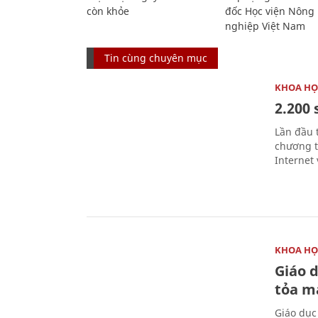
còn khỏe
đốc Học viện Nông
nghiệp Việt Nam
Tin cùng chuyên mục
KHOA HỌ
2.200 
Lần đầu 
chương t
Internet 
KHOA HỌ
Giáo 
tỏa m
Giáo dục