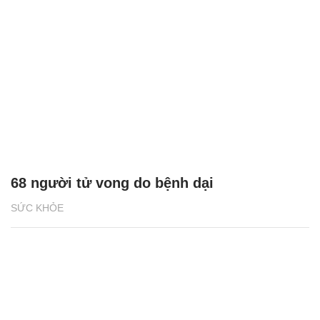
68 người tử vong do bệnh dại
SỨC KHỎE