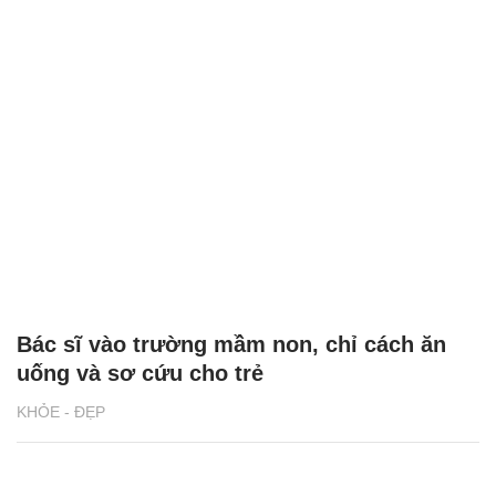
Bác sĩ vào trường mầm non, chỉ cách ăn
uống và sơ cứu cho trẻ
KHỎE - ĐẸP