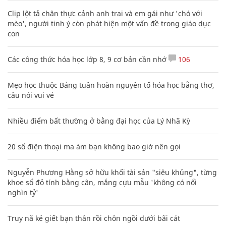
Clip lột tả chân thực cảnh anh trai và em gái như 'chó với
mèo', người tinh ý còn phát hiện một vấn đề trong giáo dục
con
Các công thức hóa học lớp 8, 9 cơ bản cần nhớ
106
Mẹo học thuộc Bảng tuần hoàn nguyên tố hóa học bằng thơ,
câu nói vui vẻ
Nhiều điểm bất thường ở bằng đại học của Lý Nhã Kỳ
20 số điện thoại ma ám bạn không bao giờ nên gọi
Nguyễn Phương Hằng sở hữu khối tài sản "siêu khủng", từng
khoe sổ đỏ tính bằng cân, mắng cựu mẫu 'không có nổi
nghìn tỷ'
Truy nã kẻ giết bạn thân rồi chôn ngồi dưới bãi cát