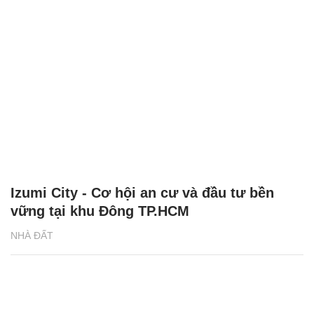
Izumi City - Cơ hội an cư và đầu tư bền
vững tại khu Đông TP.HCM
NHÀ ĐẤT