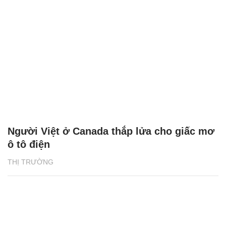
Người Việt ở Canada thắp lửa cho giấc mơ
ô tô điện
THỊ TRƯỜNG