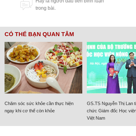
CÓ THỂ BẠN QUAN TÂM
Chăm sóc sức khỏe cần thực hiện
GS.TS Nguyễn Thị Lan ti
ngay khi cơ thể còn khỏe
chức Giám đốc Học viện
Việt Nam