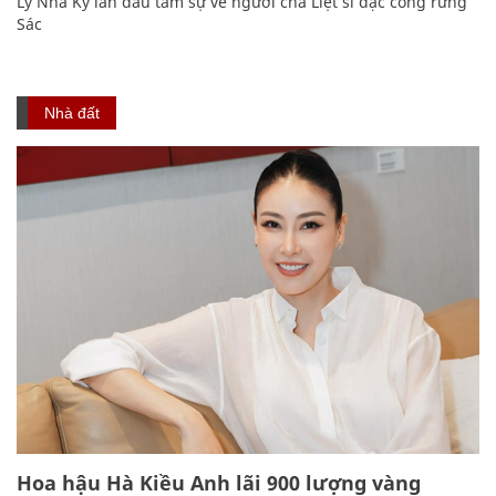
Lý Nhã Kỳ lần đầu tâm sự về người cha Liệt sĩ đặc công rừng
Sác
Nhà đất
Hoa hậu Hà Kiều Anh lãi 900 lượng vàng