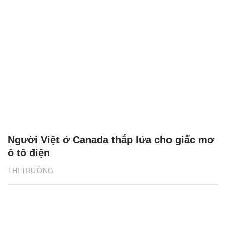
Người Việt ở Canada thắp lửa cho giấc mơ
ô tô điện
THỊ TRƯỜNG