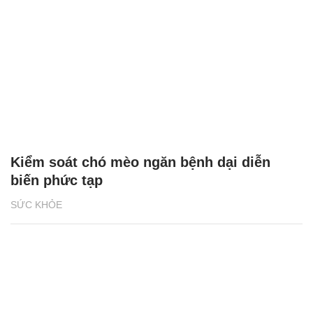
Kiểm soát chó mèo ngăn bệnh dại diễn
biến phức tạp
SỨC KHỎE