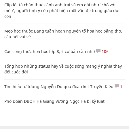
Clip lột tả chân thực cảnh anh trai và em gái như 'chó với
mèo', người tinh ý còn phát hiện một vấn đề trong giáo dục
con
Mẹo học thuộc Bảng tuần hoàn nguyên tố hóa học bằng thơ,
câu nói vui vẻ
Các công thức hóa học lớp 8, 9 cơ bản cần nhớ
106
Tổng hợp những status hay về cuộc sống mang ý nghĩa thay
đổi cuộc đời
Tìm hiểu tư tưởng Nguyễn Du qua đoạn kết Truyện Kiều
1
Phó Đoàn ĐBQH Hà Giang Vương Ngọc Hà bị kỷ luật