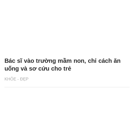
Bác sĩ vào trường mầm non, chỉ cách ăn
uống và sơ cứu cho trẻ
KHỎE - ĐẸP