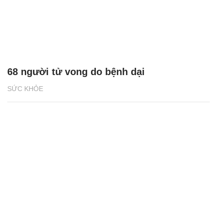
68 người tử vong do bệnh dại
SỨC KHỎE