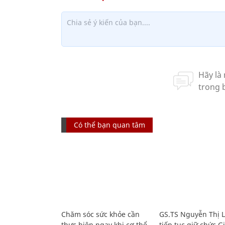
Có thể bạn quan tâm
Chăm sóc sức khỏe cần
GS.TS Nguyễn Thị 
thực hiện ngay khi cơ thể
tiếp tục giữ chức 