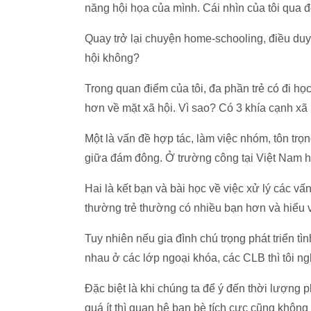
năng hội họa của mình. Cái nhìn của tôi qua đ
Quay trở lại chuyện home-schooling, điều duy
hội không?
Trong quan điểm của tôi, đa phần trẻ có đi họ
hơn về mặt xã hội. Vì sao? Có 3 khía cạnh xã h
Một là vấn đề hợp tác, làm việc nhóm, tôn trọ
giữa đám đông. Ở trường công tại Việt Nam ho
Hai là kết bạn và bài học về việc xử lý các v
thường trẻ thường có nhiều bạn hơn và hiểu v
Tuy nhiên nếu gia đình chú trọng phát triển tìn
nhau ở các lớp ngoại khóa, các CLB thì tôi n
Đặc biệt là khi chúng ta để ý đến thời lượng 
quá ít thì quan hệ bạn bè tích cực cũng không 