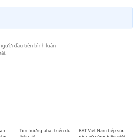
Lan
Tìm hướng phát triển du
BAT Việt Nam tiếp sức
Giám
lịch y tế
phụ nữ vùng biên giới