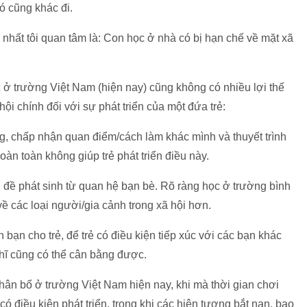
ó cũng khác đi.
 nhất tôi quan tâm là: Con học ở nhà có bị hạn chế về mặt xã
c ở trường Việt Nam (hiện nay) cũng không có nhiều lợi thế
ội chính đối với sự phát triển của một đứa trẻ:
ng, chấp nhận quan điểm/cách làm khác mình và thuyết trình
àn toàn không giúp trẻ phát triển điều này.
ấn đề phát sinh từ quan hệ bạn bè. Rõ ràng học ở trường bình
ề các loại người/gia cảnh trong xã hội hơn.
h bạn cho trẻ, để trẻ có điều kiện tiếp xúc với các bạn khác
ghĩ cũng có thể cân bằng được.
phân bổ ở trường Việt Nam hiện nay, khi mà thời gian chơi
có điều kiện phát triển, trong khi các hiện tượng bắt nạn, bạo