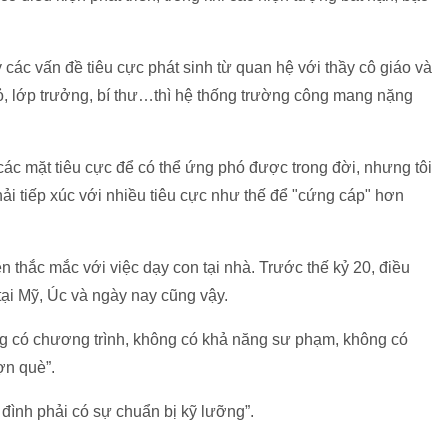
 các vấn đề tiêu cực phát sinh từ quan hệ với thầy cô giáo và
ỏ, lớp trưởng, bí thư…thì hệ thống trường công mang nặng
các mặt tiêu cực để có thể ứng phó được trong đời, nhưng tôi
ải tiếp xúc với nhiều tiêu cực như thế để "cứng cáp" hơn
n thắc mắc với việc dạy con tại nhà. Trước thế kỷ 20, điều
 tại Mỹ, Úc và ngày nay cũng vậy.
g có chương trình, không có khả năng sư phạm, không có
ợn què”.
đình phải có sự chuẩn bị kỹ lưỡng”.