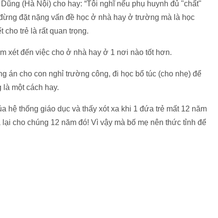
Dũng (Hà Nội) cho hay: “Tôi nghĩ nếu phụ huynh đủ "chất"
 đừng đặt nặng vấn đề học ở nhà hay ở trường mà là học
 cho trẻ là rất quan trọng.
 xét đến việc cho ở nhà hay ở 1 nơi nào tốt hơn.
g án cho con nghỉ trường công, đi học bổ túc (cho nhẹ) để
g là một cách hay.
ủa hệ thống giáo dục và thấy xót xa khi 1 đứa trẻ mất 12 năm
ả lại cho chúng 12 năm đó! Vì vậy mà bố mẹ nên thức tỉnh để