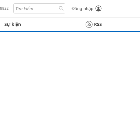
18822
Đăng nhập
Sự kiện
RSS