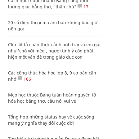
Cách học thuộc nhanh Bảng công thức
lượng giác bằng thơ, "thần chú"
17
20 số điện thoại ma ám bạn không bao giờ
nên gọi
Clip lột tả chân thực cảnh anh trai và em gái
như 'chó với mèo', người tinh ý còn phát
hiện một vấn đề trong giáo dục con
Các công thức hóa học lớp 8, 9 cơ bản cần
nhớ
106
Mẹo học thuộc Bảng tuần hoàn nguyên tố
hóa học bằng thơ, câu nói vui vẻ
Tổng hợp những status hay về cuộc sống
mang ý nghĩa thay đổi cuộc đời
Tìm hiểu tư tưởng Nguyễn Du qua đoạn kết