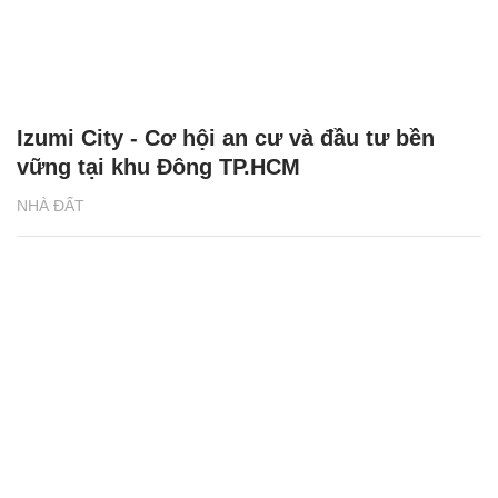
Izumi City - Cơ hội an cư và đầu tư bền
vững tại khu Đông TP.HCM
NHÀ ĐẤT