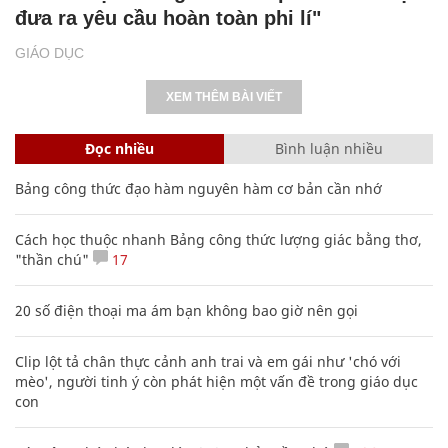
đưa ra yêu cầu hoàn toàn phi lí"
GIÁO DỤC
XEM THÊM BÀI VIẾT
Đọc nhiều
Bình luận nhiều
Bảng công thức đạo hàm nguyên hàm cơ bản cần nhớ
Cách học thuộc nhanh Bảng công thức lượng giác bằng thơ,
"thần chú"
17
20 số điện thoại ma ám bạn không bao giờ nên gọi
Clip lột tả chân thực cảnh anh trai và em gái như 'chó với
mèo', người tinh ý còn phát hiện một vấn đề trong giáo dục
con