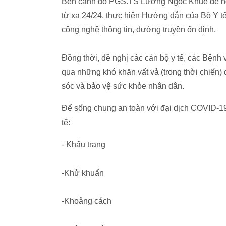
Bên cạnh đó PGS.TS Lương Ngọc Khuê đề ngh
từ xa 24/24, thực hiện Hướng dẫn của Bộ Y t
công nghệ thông tin, đường truyền ổn định.
Đồng thời, đề nghị các cán bộ y tế, các Bệnh v
qua những khó khăn vất vả (trong thời chiến) 
sóc và bảo vệ sức khỏe nhân dân.
Để sống chung an toàn với đại dịch COVID-19
tế:
- Khẩu trang
-Khử khuẩn
-Khoảng cách