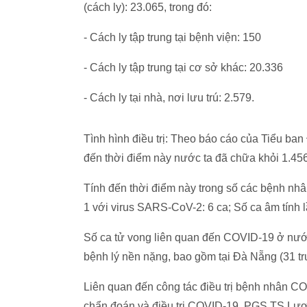
(cách ly): 23.065, trong đó:
- Cách ly tập trung tại bệnh viện: 150
- Cách ly tập trung tại cơ sở khác: 20.336
- Cách ly tại nhà, nơi lưu trú: 2.579.
Tình hình điều trị: Theo báo cáo của Tiểu ba
đến thời điểm này nước ta đã chữa khỏi 1.4
Tính đến thời điểm này trong số các bệnh nhân
1 với virus SARS-CoV-2: 6 ca; Số ca âm tính l
Số ca tử vong liên quan đến COVID-19 ở nước
bệnh lý nền nặng, bao gồm tại Đà Nẵng (31 t
Liên quan đến công tác điều trị bệnh nhân C
chẩn đoán và điều trị COVID-19,
PGS.TS Lươn