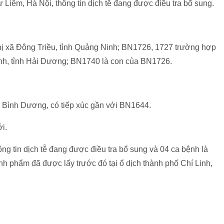
êm, Hà Nội, thông tin dịch tễ đang được điều tra bổ sung.
thị xã Đông Triều, tỉnh Quảng Ninh; BN1726, 1727 trường hợp
́ Linh, tỉnh Hải Dương; BN1740 là con của BN1726.
 Bình Dương, có tiếp xúc gần với BN1644.
́i.
tin dịch tễ đang được điều tra bổ sung và 04 ca bệnh là
nh phẩm đã được lấy trước đó tại ổ dịch thành phố Chí Linh,