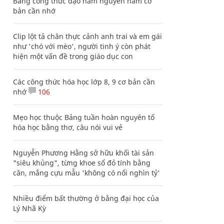
Bảng công thức đạo hàm nguyên hàm cơ
bản cần nhớ
Clip lột tả chân thực cảnh anh trai và em gái
như 'chó với mèo', người tinh ý còn phát
hiện một vấn đề trong giáo dục con
Các công thức hóa học lớp 8, 9 cơ bản cần
nhớ
106
Mẹo học thuộc Bảng tuần hoàn nguyên tố
hóa học bằng thơ, câu nói vui vẻ
Nguyễn Phương Hằng sở hữu khối tài sản
"siêu khủng", từng khoe sổ đỏ tính bằng
cân, mắng cựu mẫu 'không có nổi nghìn tỷ'
Nhiều điểm bất thường ở bằng đại học của
Lý Nhã Kỳ