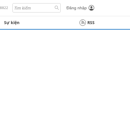
18822
Đăng nhập
Sự kiện
RSS