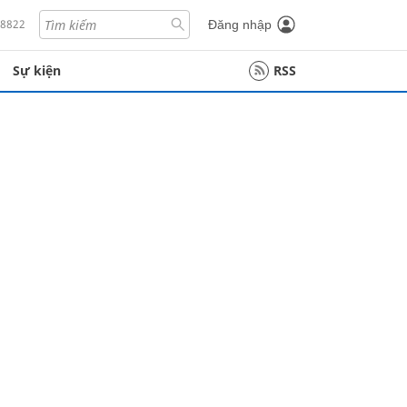
18822
Đăng nhập
Sự kiện
RSS