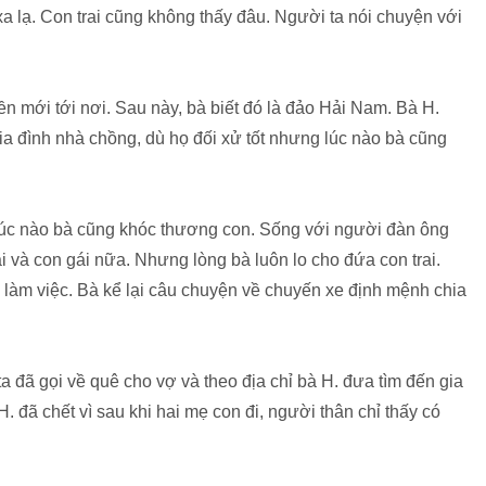
n xa lạ. Con trai cũng không thấy đâu. Người ta nói chuyện với
iền mới tới nơi. Sau này, bà biết đó là đảo Hải Nam. Bà H.
a đình nhà chồng, dù họ đối xử tốt nhưng lúc nào bà cũng
 lúc nào bà cũng khóc thương con. Sống với người đàn ông
i và con gái nữa. Nhưng lòng bà luôn lo cho đứa con trai.
 làm việc. Bà kể lại câu chuyện về chuyến xe định mệnh chia
đã gọi về quê cho vợ và theo địa chỉ bà H. đưa tìm đến gia
. đã chết vì sau khi hai mẹ con đi, người thân chỉ thấy có