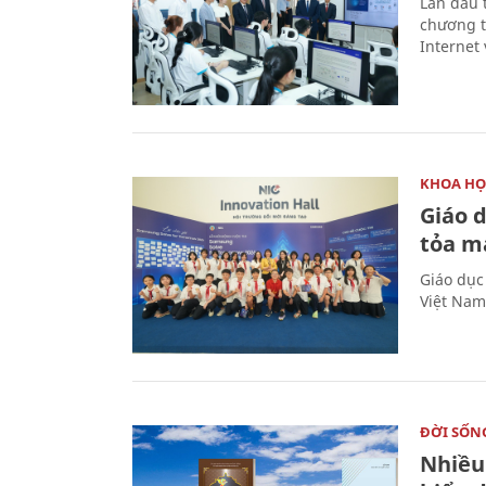
Lần đầu 
chương t
Internet 
KHOA HỌ
Giáo 
tỏa m
Giáo dục
Việt Nam
ĐỜI SỐN
Nhiều