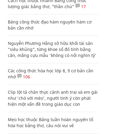
Cách học thuộc nhanh Bảng công thức
lượng giác bằng thơ, "thần chú"
17
Bảng công thức đạo hàm nguyên hàm cơ
bản cần nhớ
Nguyễn Phương Hằng sở hữu khối tài sản
"siêu khủng", từng khoe sổ đỏ tính bằng
cân, mắng cựu mẫu 'không có nổi nghìn tỷ'
Các công thức hóa học lớp 8, 9 cơ bản cần
nhớ
106
Clip lột tả chân thực cảnh anh trai và em gái
như 'chó với mèo', người tinh ý còn phát
hiện một vấn đề trong giáo dục con
Mẹo học thuộc Bảng tuần hoàn nguyên tố
hóa học bằng thơ, câu nói vui vẻ