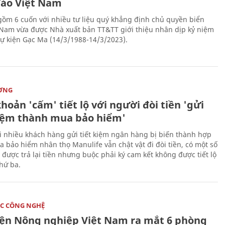
đảo Việt Nam
gồm 6 cuốn với nhiều tư liệu quý khẳng định chủ quyền biển
 Nam vừa được Nhà xuất bản TT&TT giới thiệu nhân dịp kỷ niệm
ự kiện Gạc Ma (14/3/1988-14/3/2023).
ỜNG
hoản 'cấm' tiết lộ với người đòi tiền 'gửi
kiệm thành mua bảo hiểm'
i nhiều khách hàng gửi tiết kiệm ngân hàng bị biến thành hợp
 bảo hiểm nhân thọ Manulife vẫn chật vật đi đòi tiền, có một số
 được trả lại tiền nhưng buộc phải ký cam kết không được tiết lộ
thứ ba.
C CÔNG NGHỆ
iện Nông nghiệp Việt Nam ra mắt 6 phòng