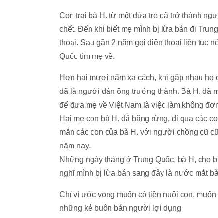
Con trai bà H. từ một đứa trẻ đã trở thành ng
chết. Đến khi biết mẹ mình bị lừa bán đi Trun
thoại. Sau gần 2 năm gọi điện thoại liên tục 
Quốc tìm mẹ về.
Hơn hai mươi năm xa cách, khi gặp nhau họ 
đã là người đàn ông trưởng thành. Bà H. đã m
để đưa mẹ về Việt Nam là việc làm không đơn
Hai mẹ con bà H. đã băng rừng, đi qua các c
mắn các con của bà H. với người chồng cũ cũn
năm nay.
Những ngày tháng ở Trung Quốc, bà H, cho bi
nghĩ mình bị lừa bán sang đây là nước mắt bà
Chỉ vì ước vọng muốn có tiền nuôi con, muốn 
những kẻ buôn bán người lợi dụng.