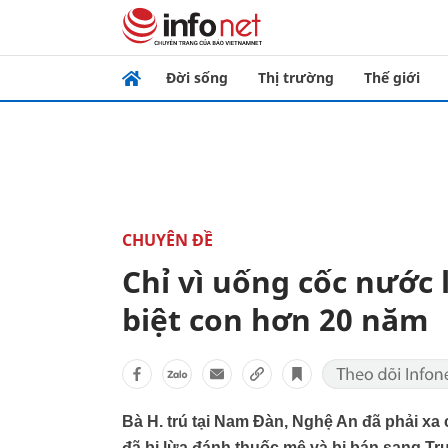
Đời sống
Thị trường
Thế giới
CHUYÊN ĐỀ
Chỉ vì uống cốc nước 
biệt con hơn 20 năm
Bà H. trú tại Nam Đàn, Nghệ An đã phải xa 
đã bị lừa đánh thuốc mê và bị bán sang Tr