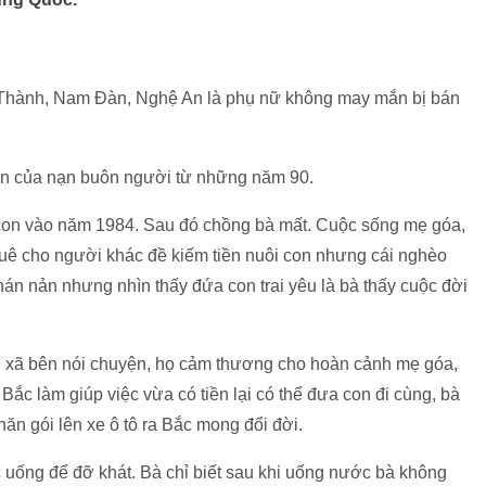
 Thành, Nam Đàn, Nghệ An là phụ nữ không may mắn bị bán
hân của nạn buôn người từ những năm 90.
 con vào năm 1984. Sau đó chồng bà mất. Cuộc sống mẹ góa,
huê cho người khác đề kiếm tiền nuôi con nhưng cái nghèo
án nản nhưng nhìn thấy đứa con trai yêu là bà thấy cuộc đời
 xã bên nói chuyện, họ cảm thương cho hoàn cảnh mẹ góa,
 Bắc làm giúp việc vừa có tiền lại có thể đưa con đi cùng, bà
ăn gói lên xe ô tô ra Bắc mong đổi đời.
 uống để đỡ khát. Bà chỉ biết sau khi uống nước bà không