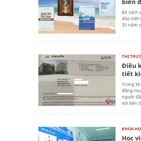
biển 
Bộ sách 
đảo Việt
35 năm s
THỊ TRƯ
Điều k
tiết 
Trong kh
đồng mua
người đã
với bên 
KHOA HỌ
Học v