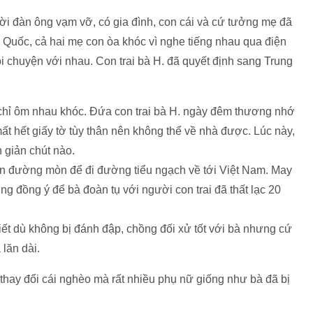
ười đàn ông vạm vỡ, có gia đình, con cái và cứ tưởng mẹ đã
g Quốc, cả hai mẹ con òa khóc vì nghe tiếng nhau qua điện
nói chuyện với nhau. Con trai bà H. đã quyết định sang Trung
chỉ ôm nhau khóc. Đứa con trai bà H. ngày đêm thương nhớ
ất hết giấy tờ tùy thân nên không thể về nhà được. Lúc này,
 giản chút nào.
on đường mòn để đi đường tiểu ngạch về tới Việt Nam. May
g đồng ý để bà đoàn tụ với người con trai đã thất lạc 20
ết dù không bị đánh đập, chồng đối xử tốt với bà nhưng cứ
 lăn dài.
thay đổi cái nghèo mà rất nhiều phụ nữ giống như bà đã bị