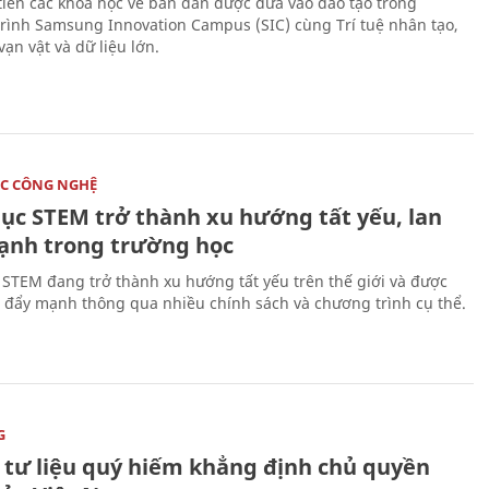
tiên các khóa học về bán dẫn được đưa vào đào tạo trong
rình Samsung Innovation Campus (SIC) cùng Trí tuệ nhân tạo,
vạn vật và dữ liệu lớn.
C CÔNG NGHỆ
dục STEM trở thành xu hướng tất yếu, lan
ạnh trong trường học
 STEM đang trở thành xu hướng tất yếu trên thế giới và được
 đẩy mạnh thông qua nhiều chính sách và chương trình cụ thể.
G
 tư liệu quý hiếm khẳng định chủ quyền