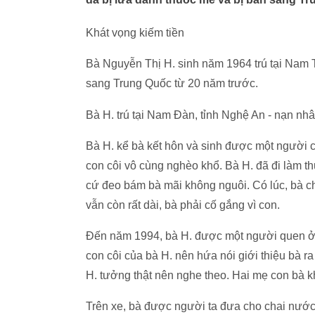
Khát vọng kiếm tiền
Bà Nguyễn Thị H. sinh năm 1964 trú tại Nam
sang Trung Quốc từ 20 năm trước.
Bà H. trú tại Nam Đàn, tỉnh Nghệ An - nạn n
Bà H. kể bà kết hôn và sinh được một người
con côi vô cùng nghèo khổ. Bà H. đã đi làm t
cứ đeo bám bà mãi không nguôi. Có lúc, bà ch
vẫn còn rất dài, bà phải cố gắng vì con.
Đến năm 1994, bà H. được một người quen ở
con côi của bà H. nên hứa nói giới thiệu bà ra
H. tưởng thật nên nghe theo. Hai mẹ con bà kh
Trên xe, bà được người ta đưa cho chai nước