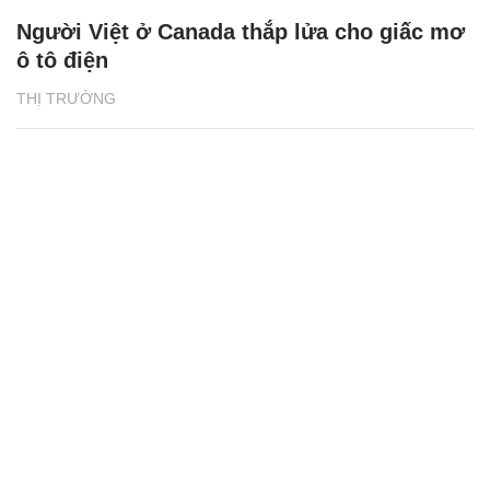
Người Việt ở Canada thắp lửa cho giấc mơ
ô tô điện
THỊ TRƯỜNG