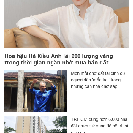
Hoa hậu Hà Kiều Anh lãi 900 lượng vàng
trong thời gian ngắn nhờ mua bán đất
Mòn mỏi chờ đất tái định cư,
người dân 'mắc kẹt' trong
những căn nhà chờ sập
TP.HCM dùng hơn 6.600 nhà
đất chưa sử dụng để bố trí tái
định cư