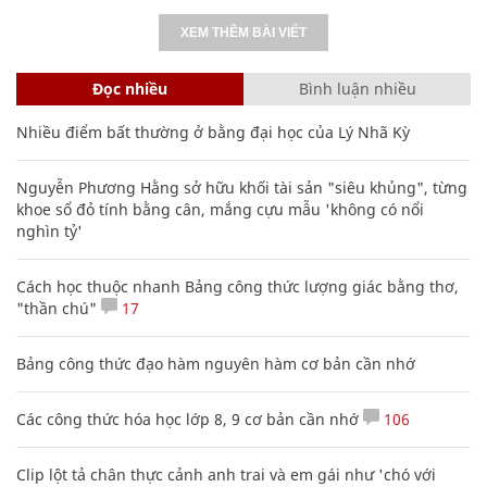
XEM THÊM BÀI VIẾT
Đọc nhiều
Bình luận nhiều
Nhiều điểm bất thường ở bằng đại học của Lý Nhã Kỳ
Nguyễn Phương Hằng sở hữu khối tài sản "siêu khủng", từng
khoe sổ đỏ tính bằng cân, mắng cựu mẫu 'không có nổi
nghìn tỷ'
Cách học thuộc nhanh Bảng công thức lượng giác bằng thơ,
"thần chú"
17
Bảng công thức đạo hàm nguyên hàm cơ bản cần nhớ
Các công thức hóa học lớp 8, 9 cơ bản cần nhớ
106
Clip lột tả chân thực cảnh anh trai và em gái như 'chó với