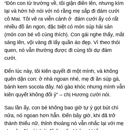
“Đón con từ trường về, tôi giận điên lên, nhưng kìm
lại và hớn hở nói với nó rằng mẹ sắp đi đám cưới
cô Mai. Tôi vẽ ra viễn cảnh ở đám cưới ấy có rất
nhiều đồ ăn ngon, đặc biệt có món súp hải sản
(món con bé vô cùng thích). Con gái nghe thấy, mắt
sáng lên, vội vàng đi lấy quần áo đẹp. Vì theo thói
quen, nó vẫn thường được đi cùng tôi dự đám
cưới.
Đến lúc này, tôi kiên quyết đi một mình, và không
quên dặn con: ở nhà ngoan nhé, mẹ đi ăn súp gà,
bánh kem socola đây. Nó gào khóc nhưng mình vẫn
kiên quyết không đổi ý” – chị Hương cười nói.
Sau lần ấy, con bé không bao giờ tự ý gọt bút chì
nữa, nó ngoan hơn hẳn. Đến bây giờ, khi đã trở
thành thiếu nữ, thỉnh thoảng nó vẫn nhắc lại với mẹ