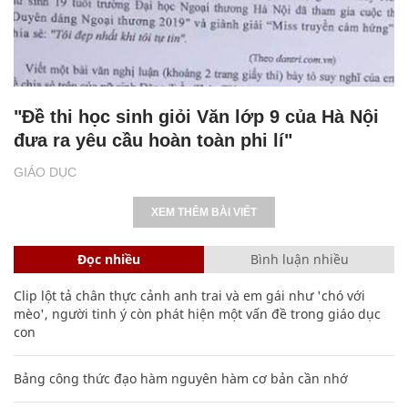
"Đề thi học sinh giỏi Văn lớp 9 của Hà Nội
đưa ra yêu cầu hoàn toàn phi lí"
GIÁO DỤC
XEM THÊM BÀI VIẾT
Đọc nhiều
Bình luận nhiều
Clip lột tả chân thực cảnh anh trai và em gái như 'chó với
mèo', người tinh ý còn phát hiện một vấn đề trong giáo dục
con
Bảng công thức đạo hàm nguyên hàm cơ bản cần nhớ