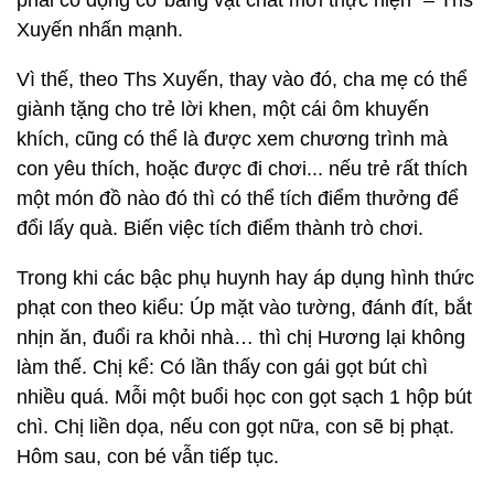
phải có động cơ bằng vật chất mới thực hiện” – Ths
Xuyến nhấn mạnh.
Vì thế, theo Ths Xuyến, thay vào đó, cha mẹ có thể
giành tặng cho trẻ lời khen, một cái ôm khuyến
khích, cũng có thể là được xem chương trình mà
con yêu thích, hoặc được đi chơi... nếu trẻ rất thích
một món đồ nào đó thì có thể tích điểm thưởng để
đổi lấy quà. Biến việc tích điểm thành trò chơi.
Trong khi các bậc phụ huynh hay áp dụng hình thức
phạt con theo kiểu: Úp mặt vào tường, đánh đít, bắt
nhịn ăn, đuổi ra khỏi nhà… thì chị Hương lại không
làm thế. Chị kể: Có lần thấy con gái gọt bút chì
nhiều quá. Mỗi một buổi học con gọt sạch 1 hộp bút
chì. Chị liền dọa, nếu con gọt nữa, con sẽ bị phạt.
Hôm sau, con bé vẫn tiếp tục.