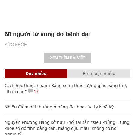
68 người tử vong do bệnh dại
SỨC KHỎE
XEM THÊM BÀI VIẾT
Đọc nhiều
Bình luận nhiều
Cách học thuộc nhanh Bảng công thức lượng giác bằng thơ,
"thần chú"
17
Nhiều điểm bất thường ở bằng đại học của Lý Nhã Kỳ
Nguyễn Phương Hằng sở hữu khối tài sản "siêu khủng", từng
khoe sổ đỏ tính bằng cân, mắng cựu mẫu 'không có nổi
nghìn tỷ'