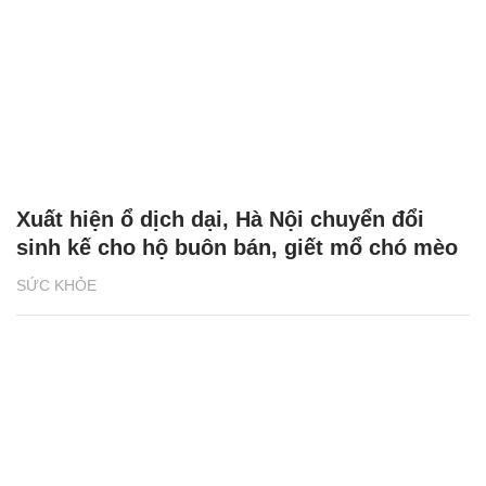
Xuất hiện ổ dịch dại, Hà Nội chuyển đổi
sinh kế cho hộ buôn bán, giết mổ chó mèo
SỨC KHỎE