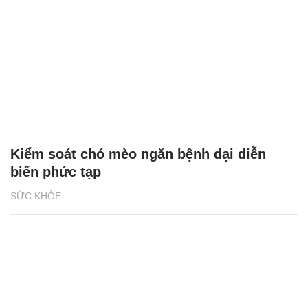
Kiểm soát chó mèo ngăn bệnh dại diễn
biến phức tạp
SỨC KHỎE