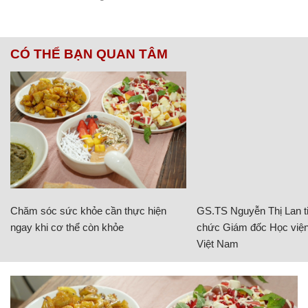
CÓ THỂ BẠN QUAN TÂM
Chăm sóc sức khỏe cần thực hiện
GS.TS Nguyễn Thị Lan ti
ngay khi cơ thể còn khỏe
chức Giám đốc Học viện
Việt Nam