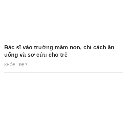
Bác sĩ vào trường mầm non, chỉ cách ăn
uống và sơ cứu cho trẻ
KHỎE - ĐẸP