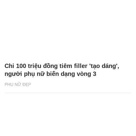
Chi 100 triệu đồng tiêm filler 'tạo dáng',
người phụ nữ biến dạng vòng 3
PHỤ NỮ ĐẸP