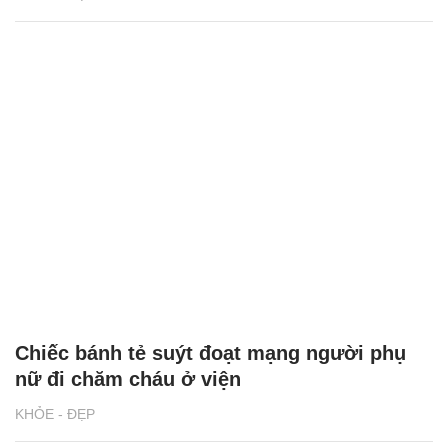
Chiếc bánh tẻ suýt đoạt mạng người phụ
nữ đi chăm cháu ở viện
KHỎE - ĐẸP