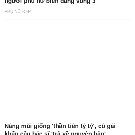
người phụ nữ biến dạng vòng 3
PHỤ NỮ ĐẸP
Nâng mũi giống 'thần tiên tỷ tỷ', cô gái
khẩn cầu bác sĩ 'trả về nguyên bản'