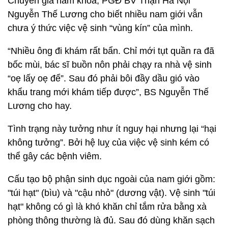
Chuyên gia nam khoa, PGĐ BV Thận Hà Nội
Nguyễn Thế Lương cho biết nhiều nam giới vẫn
chưa ý thức việc vệ sinh “vùng kín” của mình.
“Nhiều ông đi khám rất bẩn. Chỉ mới tụt quần ra đã
bốc mùi, bác sĩ buồn nôn phải chạy ra nhà vệ sinh
“oẹ lấy oẹ để”. Sau đó phải bôi đầy dầu gió vào
khẩu trang mới khám tiếp được”, BS Nguyễn Thế
Lương cho hay.
Tình trạng này tưởng như ít nguy hại nhưng lại “hại
không tưởng”. Bởi hệ luỵ của việc vệ sinh kém có
thể gây các bệnh viêm.
Cấu tạo bộ phận sinh dục ngoài của nam giới gồm:
"túi hạt" (bìu) và "cậu nhỏ" (dương vật). Vệ sinh "túi
hạt" không có gì là khó khăn chỉ tắm rửa bằng xà
phòng thông thường là đủ. Sau đó dùng khăn sạch