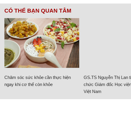
CÓ THỂ BẠN QUAN TÂM
Chăm sóc sức khỏe cần thực hiện
GS.TS Nguyễn Thị Lan ti
ngay khi cơ thể còn khỏe
chức Giám đốc Học viện
Việt Nam