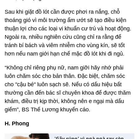
Sau khi giặt đồ lót cần được phơi ra nắng, chỗ
thoáng gió vì môi trường ẩm ướt sẽ tạo điều kiện
thuận lợi cho các loại vi khuẩn cư trú và hoạt động.
Ngoài ra, nhiều nghiên cứu cũng chỉ ra rằng để
tránh bí bách và viêm nhiễm cho vùng kín, sẽ tốt
hơn nếu nam giới hạn chế mặc đồ lót khi đi ngủ.
“Không chỉ riêng phụ nữ, nam giỡi hãy nhớ phải
luôn chăm sóc cho bản thân. Đặc biệt, chăm sóc
cho "cậu bé" luôn sạch sẽ. Nếu có dấu hiệu bất
thường cần đến bác sĩ chuyên khoa để được thăm
khám, điều trị kịp thời, không nên e ngại mà dấu
giếm”, BS Thế Lương khuyến cáo.
H. Phong
'Gãy súng' vì ngà ngà say còn