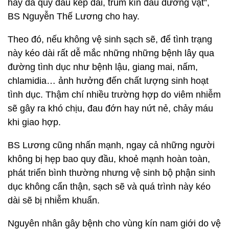
hay da quy đầu kép dài, trùm kín đầu dương vật”,
BS Nguyễn Thế Lương cho hay.
Theo đó, nếu không vệ sinh sạch sẽ, để tình trạng
này kéo dài rất dễ mắc những những bệnh lây qua
đường tình dục như bệnh lậu, giang mai, nấm,
chlamidia… ảnh hưởng đến chất lượng sinh hoạt
tình dục. Thậm chí nhiều trường hợp do viêm nhiễm
sẽ gây ra khó chịu, đau đớn hay nứt nẻ, chảy máu
khi giao hợp.
BS Lương cũng nhấn mạnh, ngay cả những người
không bị hẹp bao quy đầu, khoẻ mạnh hoàn toàn,
phát triển bình thường nhưng vệ sinh bộ phận sinh
dục không cẩn thận, sạch sẽ và quá trình này kéo
dài sẽ bị nhiễm khuẩn.
Nguyên nhân gây bệnh cho vùng kín nam giới do vệ