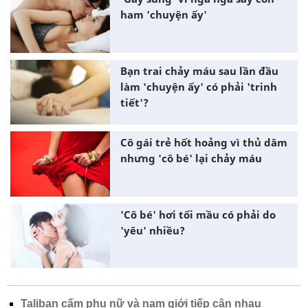
ham 'chuyện ấy'
Bạn trai chảy máu sau lần đầu
làm 'chuyện ấy' có phải 'trinh
tiết'?
Cô gái trẻ hốt hoảng vì thủ dâm
nhưng 'cô bé' lại chảy máu
'Cô bé' hơi tối mầu có phải do
'yêu' nhiều?
Taliban cấm phụ nữ và nam giới tiếp cận nhau