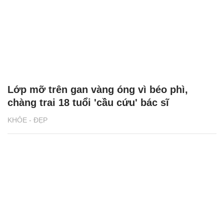
Lớp mỡ trên gan vàng óng vì béo phì,
chàng trai 18 tuổi 'cầu cứu' bác sĩ
KHỎE - ĐẸP