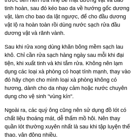
trước tiên nên rửa nhẹ bề mặt dương vật và bao
tinh hoàn, sau đó kéo bao da về hướng gốc dương
vật, làm cho bao da lật ngược, để cho đầu dương
vật lộ ra hoàn toàn rồi dùng nước sạch rửa đầu
dương vật và rãnh vành.
Sau khi rửa xong dùng khăn bông mềm sạch lau
khô. Chỉ cần rửa sạch hàng ngày sau mỗi khi đại
tiện, khi xuất tinh và khi tắm rửa. Không nên lạm
dụng các loại xà phòng có hoạt tính mạnh, thay vào
đó hãy chọn cho mình loại xà phòng không có
hương, dành cho da nhạy cảm hoặc nước chuyên
dụng cho vệ sinh "vùng kín".
Ngoài ra, các quý ông cũng nên sử dụng đồ lót có
chất liệu thoáng mát, dễ thấm mồ hôi. Nên thay
quần lót thường xuyên nhất là sau khi tập luyện thể
thao, vận động nhiều.