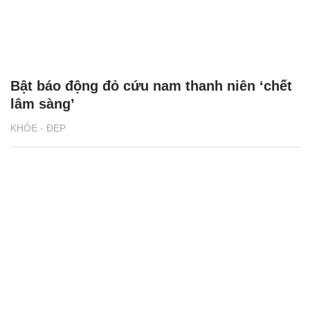
Bật báo động đỏ cứu nam thanh niên ‘chết
lâm sàng’
KHỎE - ĐẸP