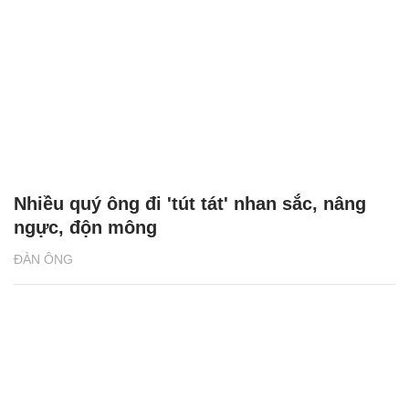
Nhiều quý ông đi 'tút tát' nhan sắc, nâng
ngực, độn mông
ĐÀN ÔNG