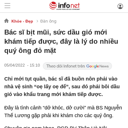
Đàn ông
Khỏe - Đẹp
Bác sĩ bịt mũi, sức dầu gió mới
khám tiếp được, đây là lý do nhiều
quý ông đỏ mặt
05/04/2022 - 15:10
Chỉ mới tụt quần, bác sĩ đã buồn nôn phải vào
nhà vệ sinh “oẹ lấy oẹ để”, sau đó phải bôi dầu
gió vào khẩu trang mới khám tiếp được.
Đây là tình cảnh “dở khóc, dở cười” mà BS Nguyễn
Thế Lương gặp phải khi khám cho các quý ông.