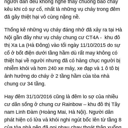
người dân đều không nghe thấy chuông báo cháy
kêu khi có sự cố, nhất là những vụ cháy trong đêm
đã gây thiệt hại vô cùng nặng nề.
Thống kê những vụ cháy đáng nhớ đã xảy ra tại Hà
Nội gần đây như vụ cháy chung cư CT4A - khu đô
thị Xa La (Hà Đông) vào tối ngày 11/10/2015 do sự
cố ở bốt điện dưới tầng hầm dù rất may không có
thiệt hại về người nhưng đã có hàng chục người bị
nhiễm khói và hơn 240 xe máy, xe đạp và 1 ô tô bị
ảnh hưởng do cháy ở 2 tầng hầm của tòa nhà
chung cư 34 tầng.
Hay đêm 31/10/2016 cũng là đêm lo sợ của nhiều
cư dân sống ở chung cư Rainbow – khu đô thị Tây
nam Linh Đàm (Hoàng Mai, Hà Nội). Người dân
phát hiện có lửa và khói nghi ngút bốc lên từ tầng 8
của tòa nhà nên đã gọi nhau chạy thoát thân xuống