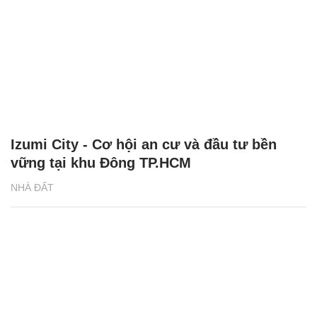
Izumi City - Cơ hội an cư và đầu tư bền
vững tại khu Đông TP.HCM
NHÀ ĐẤT