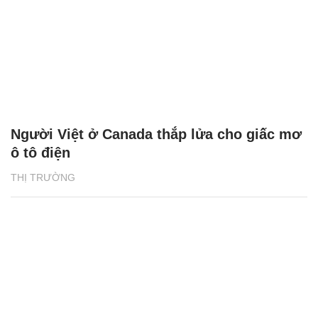
Người Việt ở Canada thắp lửa cho giấc mơ
ô tô điện
THỊ TRƯỜNG