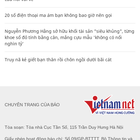
20 số điện thoại ma ám bạn không bao giờ nên gọi
Nguyễn Phương Hằng sở hữu khối tài sản "siêu khủng", từng
khoe sổ đỏ tính bằng cân, mắng cựu mẫu 'không có nổi
nghìn tỷ'
Truy nã kẻ giết bạn thân rồi chôn ngồi dưới bãi cát
CHUYÊN TRANG CỦA BÁO
Tòa soạn: Tòa nhà Cục Tần Số, 115 Trần Duy Hưng Hà Nội
Giấy phép hoạt động báo chí: Số 09/GP-BTTTT, Bộ Thông tin và