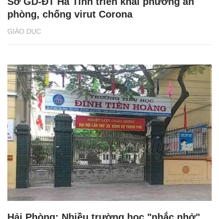
Sở GD-ĐT Hà Tĩnh triển khai phương án
phòng, chống virut Corona
GIÁO DỤC
Hải Phòng: Nhiều trường học "nhắc nhở"