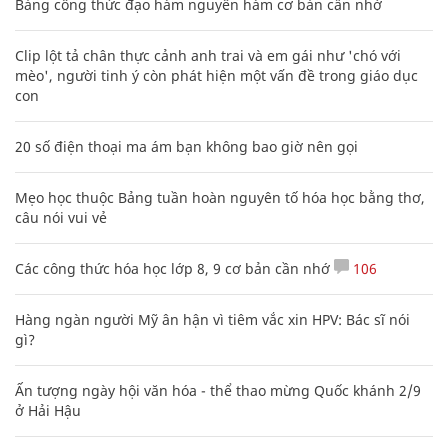
Bảng công thức đạo hàm nguyên hàm cơ bản cần nhớ
Clip lột tả chân thực cảnh anh trai và em gái như 'chó với
mèo', người tinh ý còn phát hiện một vấn đề trong giáo dục
con
20 số điện thoại ma ám bạn không bao giờ nên gọi
Mẹo học thuộc Bảng tuần hoàn nguyên tố hóa học bằng thơ,
câu nói vui vẻ
Các công thức hóa học lớp 8, 9 cơ bản cần nhớ
106
Hàng ngàn người Mỹ ân hận vì tiêm vắc xin HPV: Bác sĩ nói
gì?
Ấn tượng ngày hội văn hóa - thể thao mừng Quốc khánh 2/9
ở Hải Hậu