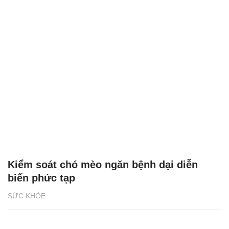
Kiểm soát chó mèo ngăn bệnh dại diễn
biến phức tạp
SỨC KHỎE