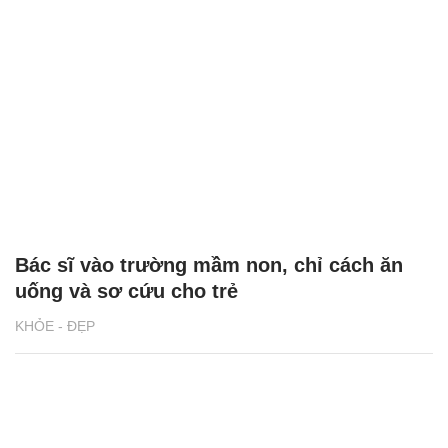
Bác sĩ vào trường mầm non, chỉ cách ăn
uống và sơ cứu cho trẻ
KHỎE - ĐẸP