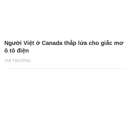
Người Việt ở Canada thắp lửa cho giấc mơ
ô tô điện
THỊ TRƯỜNG