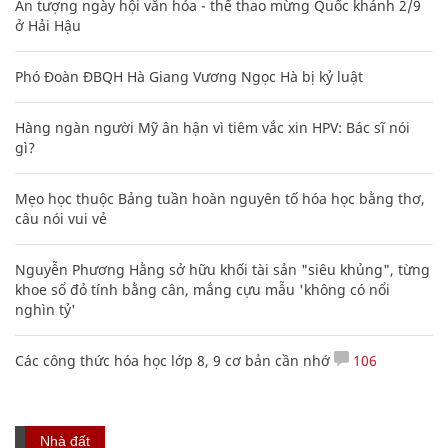
Ấn tượng ngày hội văn hóa - thể thao mừng Quốc khánh 2/9
ở Hải Hậu
Phó Đoàn ĐBQH Hà Giang Vương Ngọc Hà bị kỷ luật
Hàng ngàn người Mỹ ân hận vì tiêm vắc xin HPV: Bác sĩ nói
gì?
Mẹo học thuộc Bảng tuần hoàn nguyên tố hóa học bằng thơ,
câu nói vui vẻ
Nguyễn Phương Hằng sở hữu khối tài sản "siêu khủng", từng
khoe sổ đỏ tính bằng cân, mắng cựu mẫu 'không có nổi
nghìn tỷ'
Các công thức hóa học lớp 8, 9 cơ bản cần nhớ
106
Nhà đất