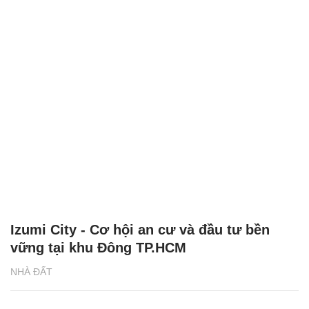
Izumi City - Cơ hội an cư và đầu tư bền
vững tại khu Đông TP.HCM
NHÀ ĐẤT