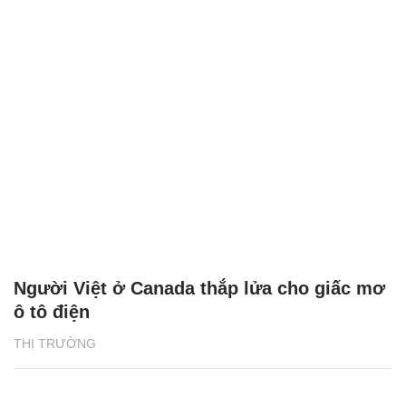
Người Việt ở Canada thắp lửa cho giấc mơ
ô tô điện
THỊ TRƯỜNG