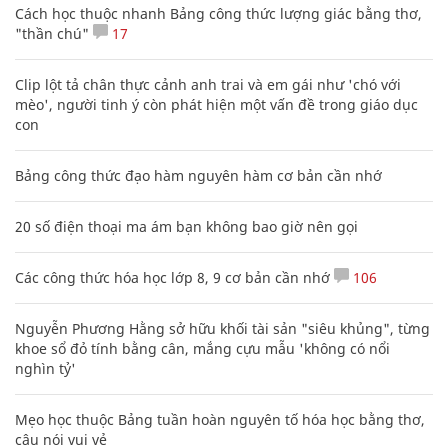
Cách học thuộc nhanh Bảng công thức lượng giác bằng thơ,
"thần chú"
17
Clip lột tả chân thực cảnh anh trai và em gái như 'chó với
mèo', người tinh ý còn phát hiện một vấn đề trong giáo dục
con
Bảng công thức đạo hàm nguyên hàm cơ bản cần nhớ
20 số điện thoại ma ám bạn không bao giờ nên gọi
Các công thức hóa học lớp 8, 9 cơ bản cần nhớ
106
Nguyễn Phương Hằng sở hữu khối tài sản "siêu khủng", từng
khoe sổ đỏ tính bằng cân, mắng cựu mẫu 'không có nổi
nghìn tỷ'
Mẹo học thuộc Bảng tuần hoàn nguyên tố hóa học bằng thơ,
câu nói vui vẻ