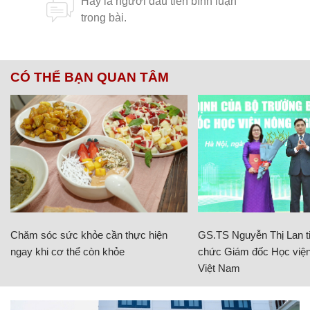
CÓ THỂ BẠN QUAN TÂM
Chăm sóc sức khỏe cần thực hiện
GS.TS Nguyễn Thị Lan ti
ngay khi cơ thể còn khỏe
chức Giám đốc Học viện
Việt Nam