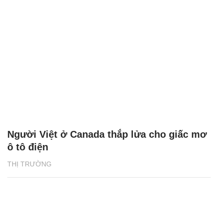
Người Việt ở Canada thắp lửa cho giấc mơ
ô tô điện
THỊ TRƯỜNG