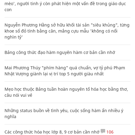
mèo', người tinh ý còn phát hiện một vấn đề trong giáo dục
con
Nguyễn Phương Hằng sở hữu khối tài sản "siêu khủng", từng
khoe sổ đỏ tính bằng cân, mắng cựu mẫu 'không có nổi
nghìn tỷ'
Bảng công thức đạo hàm nguyên hàm cơ bản cần nhớ
Mai Phương Thúy "phím hàng" quá chuẩn, vợ tỷ phú Phạm
Nhật Vượng giành lại vị trí top 5 người giàu nhất
Mẹo học thuộc Bảng tuần hoàn nguyên tố hóa học bằng thơ,
câu nói vui vẻ
Những status buồn về tình yêu, cuộc sống hàm ẩn nhiều ý
nghĩa
Các công thức hóa học lớp 8, 9 cơ bản cần nhớ
106