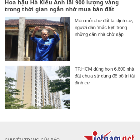
Hoa hậu Hà Kiều Anh lãi 900 lượng vàng
trong thời gian ngắn nhờ mua bán đất
Mòn mỏi chờ đất tái định cư,
người dân 'mắc kẹt' trong
những căn nhà chờ sập
TP.HCM dùng hơn 6.600 nhà
đất chưa sử dụng để bố trí tái
định cư