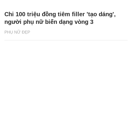
Chi 100 triệu đồng tiêm filler 'tạo dáng',
người phụ nữ biến dạng vòng 3
PHỤ NỮ ĐẸP