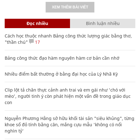
XEM THÊM BÀI VIẾT
Đọc nhiều
Bình luận nhiều
Cách học thuộc nhanh Bảng công thức lượng giác bằng thơ,
"thần chú"
17
Bảng công thức đạo hàm nguyên hàm cơ bản cần nhớ
Nhiều điểm bất thường ở bằng đại học của Lý Nhã Kỳ
Clip lột tả chân thực cảnh anh trai và em gái như 'chó với
mèo', người tinh ý còn phát hiện một vấn đề trong giáo dục
con
Nguyễn Phương Hằng sở hữu khối tài sản "siêu khủng", từng
khoe sổ đỏ tính bằng cân, mắng cựu mẫu 'không có nổi
nghìn tỷ'