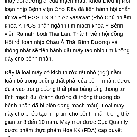
thay đổi đường đi của mạch máu. Khoa Điều trị Rối
loạn nhịp Bệnh viện Chợ Rẫy đã tiến hành hội chẩn
từ xa với PGS.TS Sirin Apiyasawat (Phó Chủ nhiệm
khoa Y, PGS phân ngành tim mạch khoa Y Bệnh
viện Ramathibodi Thái Lan, Thành viên hội đồng
Hội rối loạn nhịp Châu Á Thái Bình Dương) và
thống nhất sẽ tiến hành đặt máy tạo nhịp tim không
dây cho bệnh nhân.
Đây là loại máy có kích thước rất nhỏ (1gr) nằm
toàn bộ trong buồng thất phải của bệnh nhân, được
đưa vào trong buồng thất phải bằng ống thông từ
tĩnh mạch đùi (tránh đường đi thông thường do
bệnh nhân đã bị biến dạng mạch máu). Loại máy
này cho phép tạo nhịp tim cho bệnh nhân trong thời
gian từ 8 đến 10 năm. Máy mới được Cục Quản lý
dược phẩm thực phẩm Hoa Kỳ (FDA) cấp duyệt