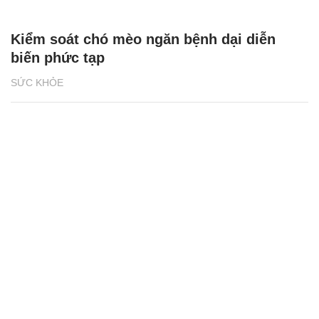
Kiểm soát chó mèo ngăn bệnh dại diễn
biến phức tạp
SỨC KHỎE