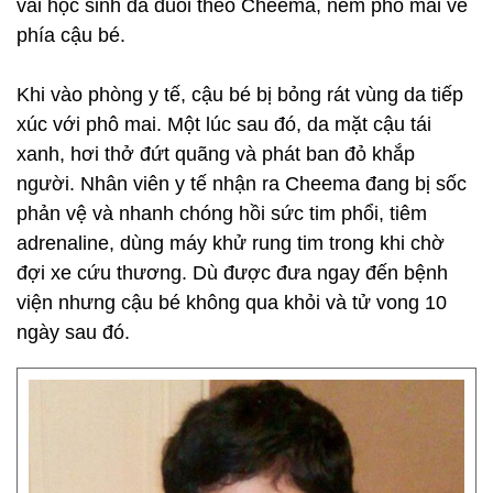
vài học sinh đã đuổi theo Cheema, ném phô mai về
phía cậu bé.
Khi vào phòng y tế, cậu bé bị bỏng rát vùng da tiếp
xúc với phô mai. Một lúc sau đó, da mặt cậu tái
xanh, hơi thở đứt quãng và phát ban đỏ khắp
người. Nhân viên y tế nhận ra Cheema đang bị sốc
phản vệ và nhanh chóng hồi sức tim phổi, tiêm
adrenaline, dùng máy khử rung tim trong khi chờ
đợi xe cứu thương. Dù được đưa ngay đến bệnh
viện nhưng cậu bé không qua khỏi và tử vong 10
ngày sau đó.