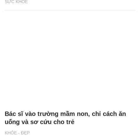
SỨC KHỎE
Bác sĩ vào trường mầm non, chỉ cách ăn
uống và sơ cứu cho trẻ
KHỎE - ĐẸP