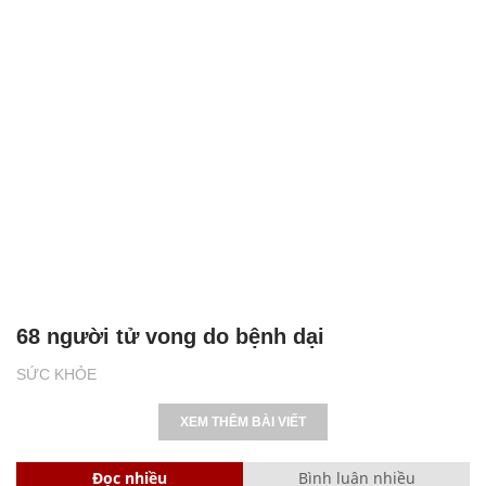
68 người tử vong do bệnh dại
SỨC KHỎE
XEM THÊM BÀI VIẾT
Đọc nhiều
Bình luận nhiều