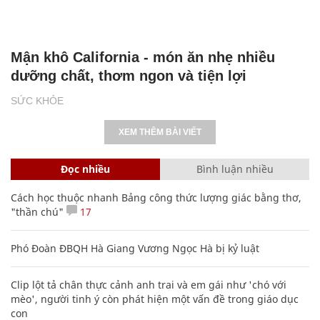
Mận khô California - món ăn nhẹ nhiều
dưỡng chất, thơm ngon và tiện lợi
SỨC KHỎE
XEM THÊM BÀI VIẾT
Đọc nhiều
Bình luận nhiều
Cách học thuộc nhanh Bảng công thức lượng giác bằng thơ,
"thần chú"
17
Phó Đoàn ĐBQH Hà Giang Vương Ngọc Hà bị kỷ luật
Clip lột tả chân thực cảnh anh trai và em gái như 'chó với
mèo', người tinh ý còn phát hiện một vấn đề trong giáo dục
con