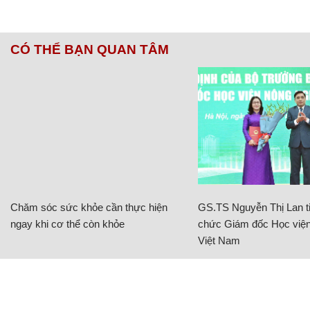
CÓ THỂ BẠN QUAN TÂM
Chăm sóc sức khỏe cần thực hiện
GS.TS Nguyễn Thị Lan ti
ngay khi cơ thể còn khỏe
chức Giám đốc Học viện
Việt Nam