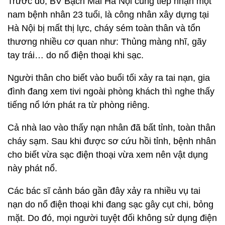
Trước đó, BV Bạch Mai Hà Nội cũng tiếp nhận một
nam bệnh nhân 23 tuổi, là công nhân xây dựng tại
Hà Nội bị mất thị lực, cháy sém toàn thân và tổn
thương nhiều cơ quan như: Thủng màng nhĩ, gãy
tay trái… do nổ điện thoại khi sạc.
Người thân cho biết vào buổi tối xảy ra tai nạn, gia
đình đang xem tivi ngoài phòng khách thì nghe thấy
tiếng nổ lớn phát ra từ phòng riêng.
Cả nhà lao vào thấy nạn nhân đã bất tỉnh, toàn thân
cháy sạm. Sau khi được sơ cứu hồi tỉnh, bệnh nhân
cho biết vừa sạc điện thoại vừa xem nên vật dụng
này phát nổ.
Các bác sĩ cảnh báo gần đây xảy ra nhiều vụ tai
nạn do nổ điện thoại khi đang sạc gây cụt chi, bỏng
mặt. Do đó, mọi người tuyệt đối không sử dụng điện