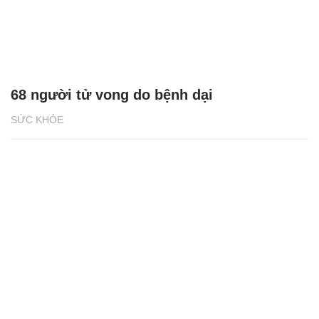
68 người tử vong do bệnh dại
SỨC KHỎE