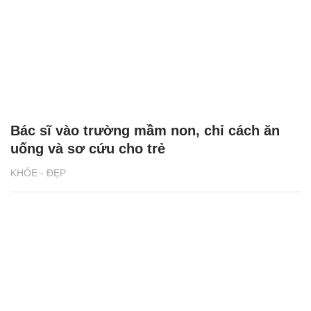
Bác sĩ vào trường mầm non, chỉ cách ăn
uống và sơ cứu cho trẻ
KHỎE - ĐẸP