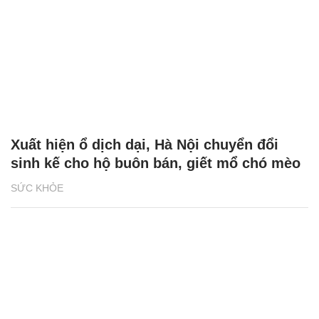
Xuất hiện ổ dịch dại, Hà Nội chuyển đổi
sinh kế cho hộ buôn bán, giết mổ chó mèo
SỨC KHỎE