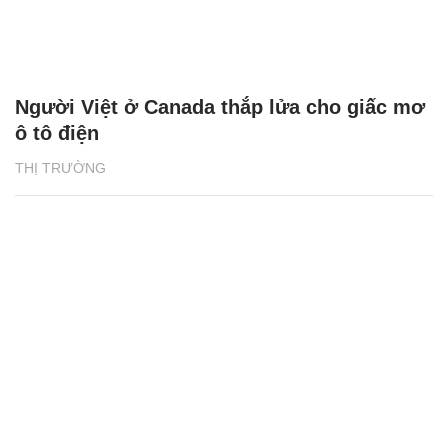
Người Việt ở Canada thắp lửa cho giấc mơ
ô tô điện
THỊ TRƯỜNG