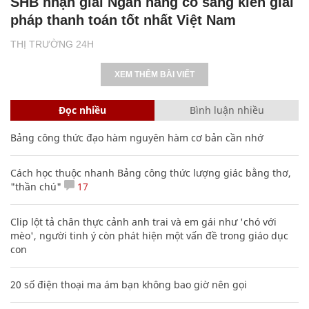
SHB nhận giải Ngân hàng có sáng kiến giải
pháp thanh toán tốt nhất Việt Nam
THỊ TRƯỜNG 24H
XEM THÊM BÀI VIẾT
Đọc nhiều
Bình luận nhiều
Bảng công thức đạo hàm nguyên hàm cơ bản cần nhớ
Cách học thuộc nhanh Bảng công thức lượng giác bằng thơ,
"thần chú"
17
Clip lột tả chân thực cảnh anh trai và em gái như 'chó với
mèo', người tinh ý còn phát hiện một vấn đề trong giáo dục
con
20 số điện thoại ma ám bạn không bao giờ nên gọi