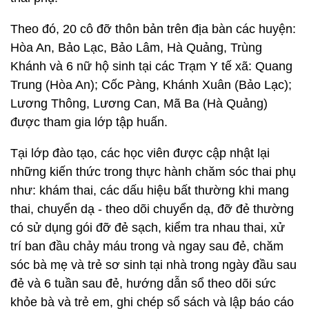
Theo đó, 20 cô đỡ thôn bản trên địa bàn các huyện:
Hòa An, Bảo Lạc, Bảo Lâm, Hà Quảng, Trùng
Khánh và 6 nữ hộ sinh tại các Trạm Y tế xã: Quang
Trung (Hòa An); Cốc Pàng, Khánh Xuân (Bảo Lạc);
Lương Thông, Lương Can, Mã Ba (Hà Quảng)
được tham gia lớp tập huấn.
Tại lớp đào tạo, các học viên được cập nhật lại
những kiến thức trong thực hành chăm sóc thai phụ
như: khám thai, các dấu hiệu bất thường khi mang
thai, chuyển dạ - theo dõi chuyển dạ, đỡ đẻ thường
có sử dụng gói đỡ đẻ sạch, kiểm tra nhau thai, xử
trí ban đầu chảy máu trong và ngay sau đẻ, chăm
sóc bà mẹ và trẻ sơ sinh tại nhà trong ngày đầu sau
đẻ và 6 tuần sau đẻ, hướng dẫn sổ theo dõi sức
khỏe bà và trẻ em, ghi chép sổ sách và lập báo cáo