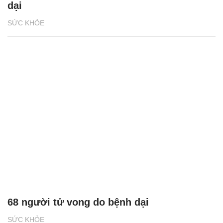
dại
SỨC KHỎE
68 người tử vong do bệnh dại
SỨC KHỎE