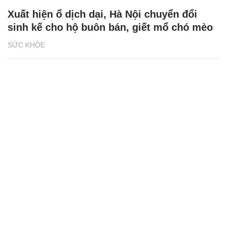
Xuất hiện ổ dịch dại, Hà Nội chuyển đổi
sinh kế cho hộ buôn bán, giết mổ chó mèo
SỨC KHỎE