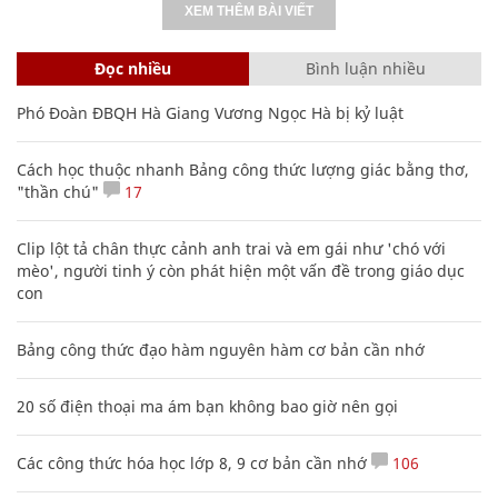
XEM THÊM BÀI VIẾT
Đọc nhiều
Bình luận nhiều
Phó Đoàn ĐBQH Hà Giang Vương Ngọc Hà bị kỷ luật
Cách học thuộc nhanh Bảng công thức lượng giác bằng thơ,
"thần chú"
17
Clip lột tả chân thực cảnh anh trai và em gái như 'chó với
mèo', người tinh ý còn phát hiện một vấn đề trong giáo dục
con
Bảng công thức đạo hàm nguyên hàm cơ bản cần nhớ
20 số điện thoại ma ám bạn không bao giờ nên gọi
Các công thức hóa học lớp 8, 9 cơ bản cần nhớ
106