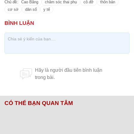
Chủ đề:
Cao Bằng
chăm sóc thai phụ
cô đỡ
thôn bản
cơ sở
dân số
y tế
CÓ THỂ BẠN QUAN TÂM