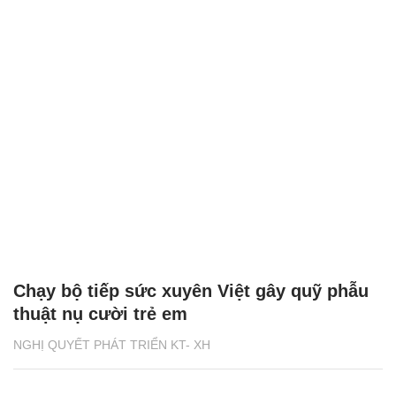
Chạy bộ tiếp sức xuyên Việt gây quỹ phẫu
thuật nụ cười trẻ em
NGHỊ QUYẾT PHÁT TRIỂN KT- XH