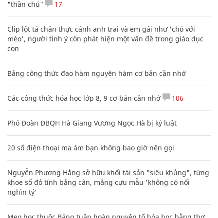
"thần chú"
17
Clip lột tả chân thực cảnh anh trai và em gái như 'chó với
mèo', người tinh ý còn phát hiện một vấn đề trong giáo dục
con
Bảng công thức đạo hàm nguyên hàm cơ bản cần nhớ
Các công thức hóa học lớp 8, 9 cơ bản cần nhớ
106
Phó Đoàn ĐBQH Hà Giang Vương Ngọc Hà bị kỷ luật
20 số điện thoại ma ám bạn không bao giờ nên gọi
Nguyễn Phương Hằng sở hữu khối tài sản "siêu khủng", từng
khoe sổ đỏ tính bằng cân, mắng cựu mẫu 'không có nổi
nghìn tỷ'
Mẹo học thuộc Bảng tuần hoàn nguyên tố hóa học bằng thơ,