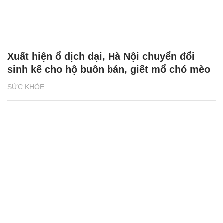
Xuất hiện ổ dịch dại, Hà Nội chuyển đổi
sinh kế cho hộ buôn bán, giết mổ chó mèo
SỨC KHỎE