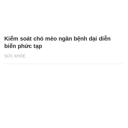
Kiểm soát chó mèo ngăn bệnh dại diễn
biến phức tạp
SỨC KHỎE