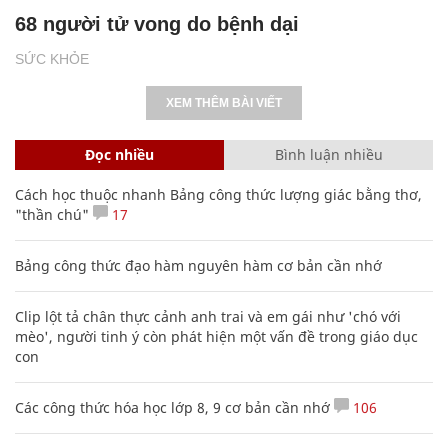
68 người tử vong do bệnh dại
SỨC KHỎE
XEM THÊM BÀI VIẾT
Đọc nhiều
Bình luận nhiều
Cách học thuộc nhanh Bảng công thức lượng giác bằng thơ,
"thần chú"
17
Bảng công thức đạo hàm nguyên hàm cơ bản cần nhớ
Clip lột tả chân thực cảnh anh trai và em gái như 'chó với
mèo', người tinh ý còn phát hiện một vấn đề trong giáo dục
con
Các công thức hóa học lớp 8, 9 cơ bản cần nhớ
106