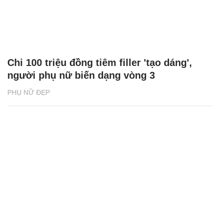
Chi 100 triệu đồng tiêm filler 'tạo dáng',
người phụ nữ biến dạng vòng 3
PHỤ NỮ ĐẸP