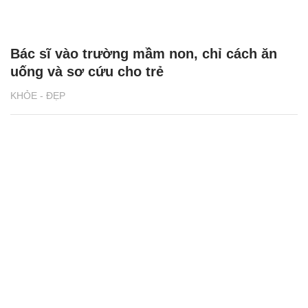
Bác sĩ vào trường mầm non, chỉ cách ăn
uống và sơ cứu cho trẻ
KHỎE - ĐẸP