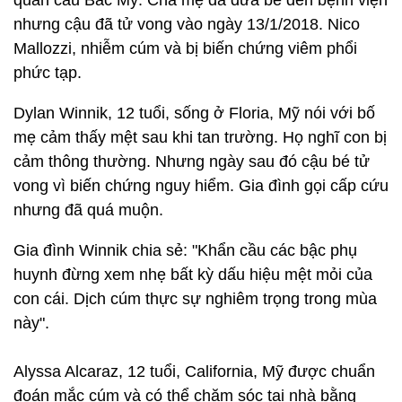
quân cầu Bắc Mỹ. Cha mẹ đã đưa bé đến bệnh viện
nhưng cậu đã tử vong vào ngày 13/1/2018. Nico
Mallozzi, nhiễm cúm và bị biến chứng viêm phổi
phức tạp.
Dylan Winnik, 12 tuổi, sống ở Floria, Mỹ nói với bố
mẹ cảm thấy mệt sau khi tan trường. Họ nghĩ con bị
cảm thông thường. Nhưng ngày sau đó cậu bé tử
vong vì biến chứng nguy hiểm. Gia đình gọi cấp cứu
nhưng đã quá muộn.
Gia đình Winnik chia sẻ: "Khẩn cầu các bậc phụ
huynh đừng xem nhẹ bất kỳ dấu hiệu mệt mỏi của
con cái. Dịch cúm thực sự nghiêm trọng trong mùa
này".
Alyssa Alcaraz, 12 tuổi, California, Mỹ được chuẩn
đoán mắc cúm và có thể chăm sóc tại nhà bằng