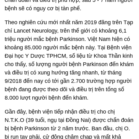
chẩn đoán và điều trị phù hợp, sau 5 - 7 năm người
bệnh sẽ có nguy cơ bị tàn phế.
Theo nghiên cứu mới nhất năm 2019 đăng trên Tạp
chí Lancet Neurology, trên thế giới có khoảng 6,1
triệu người mắc bệnh Parkinson. Việt Nam hiện có
khoảng 85.000 người mắc bệnh này. Tại Bệnh viện
Đại học Y Dược TPHCM, số liệu từ Khoa Thần kinh
cho thấy, số lượng người bệnh Parkinson đến khám
và điều trị có xung hướng tăng nhanh, từ tháng
9/2018 đến nay có tới gần 2.700 trường hợp người
bệnh đang được theo dõi và điều trị trên tổng số
8.000 lượt người bệnh đến khám.
Gần đây, bệnh viện tiếp nhận điều trị cho chị
N.T.K.O (39 tuổi, ngụ tại Đồng Nai) được chẩn đoán
bị bệnh Parkinson từ 2 năm trước. Ban đầu, chị O.
bị run tay phải, cử động chậm chạp và mất khả