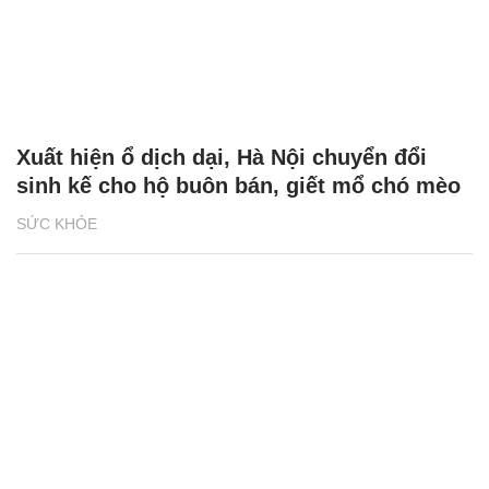
Xuất hiện ổ dịch dại, Hà Nội chuyển đổi
sinh kế cho hộ buôn bán, giết mổ chó mèo
SỨC KHỎE