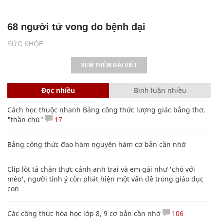
68 người tử vong do bệnh dại
SỨC KHỎE
XEM THÊM BÀI VIẾT
Đọc nhiều
Bình luận nhiều
Cách học thuộc nhanh Bảng công thức lượng giác bằng thơ,
"thần chú"
17
Bảng công thức đạo hàm nguyên hàm cơ bản cần nhớ
Clip lột tả chân thực cảnh anh trai và em gái như 'chó với
mèo', người tinh ý còn phát hiện một vấn đề trong giáo dục
con
Các công thức hóa học lớp 8, 9 cơ bản cần nhớ
106