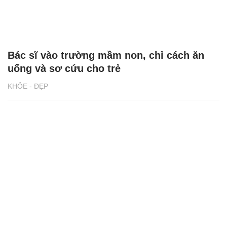
Bác sĩ vào trường mầm non, chỉ cách ăn
uống và sơ cứu cho trẻ
KHỎE - ĐẸP