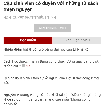
Cậu sinh viên có duyên với những tủ sách
thiện nguyện
NGHỊ QUYẾT PHÁT TRIỂN KT- XH
XEM THÊM BÀI VIẾT
Đọc nhiều
Bình luận nhiều
Nhiều điểm bất thường ở bằng đại học của Lý Nhã Kỳ
Cách học thuộc nhanh Bảng công thức lượng giác bằng thơ,
"thần chú"
17
Lý Nhã Kỳ lần đầu tâm sự về người cha Liệt sĩ đặc công rừng
Sác
Nguyễn Phương Hằng sở hữu khối tài sản "siêu khủng", từng
khoe sổ đỏ tính bằng cân, mắng cựu mẫu 'không có nổi
nghìn tỷ'