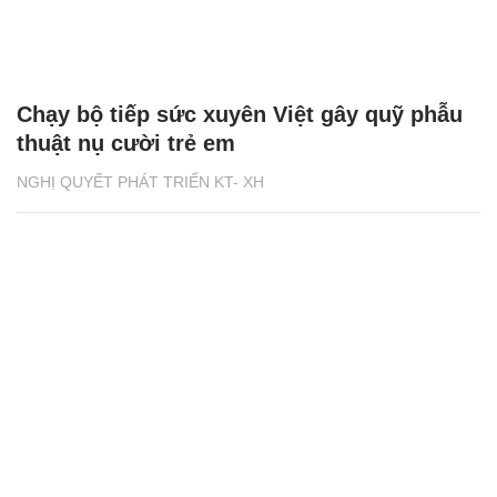
Chạy bộ tiếp sức xuyên Việt gây quỹ phẫu
thuật nụ cười trẻ em
NGHỊ QUYẾT PHÁT TRIỂN KT- XH