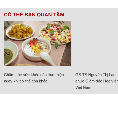
CÓ THỂ BẠN QUAN TÂM
Chăm sóc sức khỏe cần thực hiện
GS.TS Nguyễn Thị Lan ti
ngay khi cơ thể còn khỏe
chức Giám đốc Học viện
Việt Nam