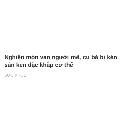
Nghiện món vạn người mê, cụ bà bị kén
sán ken đặc khắp cơ thể
SỨC KHỎE