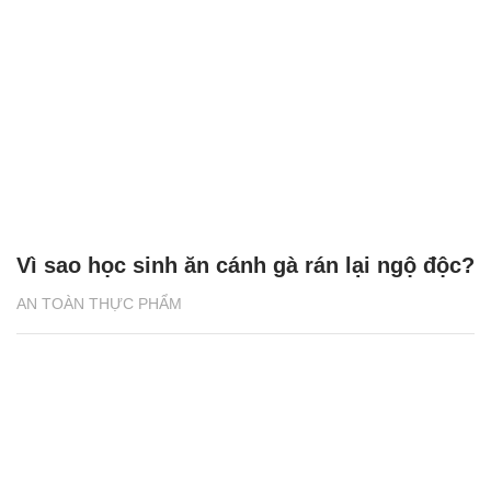
Vì sao học sinh ăn cánh gà rán lại ngộ độc?
AN TOÀN THỰC PHẨM