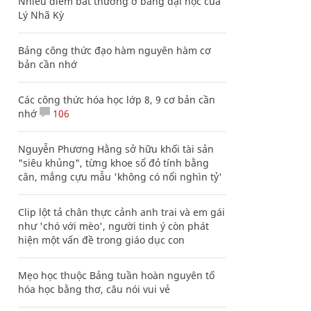
Nhiều điểm bất thường ở bằng đại học của
Lý Nhã Kỳ
Bảng công thức đạo hàm nguyên hàm cơ
bản cần nhớ
Các công thức hóa học lớp 8, 9 cơ bản cần
nhớ
106
Nguyễn Phương Hằng sở hữu khối tài sản
"siêu khủng", từng khoe sổ đỏ tính bằng
cân, mắng cựu mẫu 'không có nổi nghìn tỷ'
Clip lột tả chân thực cảnh anh trai và em gái
như 'chó với mèo', người tinh ý còn phát
hiện một vấn đề trong giáo dục con
Mẹo học thuộc Bảng tuần hoàn nguyên tố
hóa học bằng thơ, câu nói vui vẻ