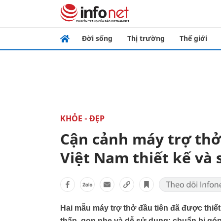
Đời sống
Thị trường
Thế giới
KHỎE - ĐẸP
Cận cảnh máy trợ thở
Việt Nam thiết kế và 
Hai mẫu máy trợ thở đầu tiên đã được thiết
thấp, gọn nhẹ và dễ sử dụng; chuẩn bị gó