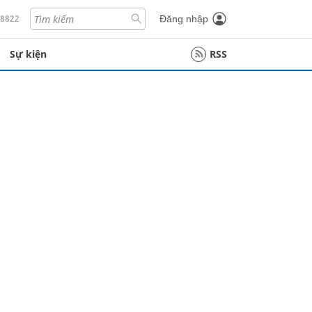
18822
Đăng nhập
Sự kiện
RSS