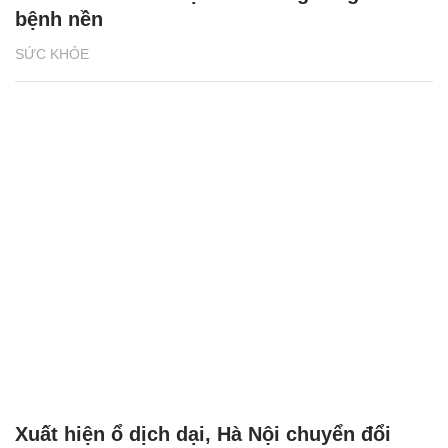
Thách thức điều trị vết thương ở người có
bệnh nền
SỨC KHỎE