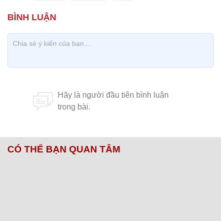
K.Chi
Ảnh BV Chợ Rẫy
Bộ Y tế không khuyến cáo người dân uống kháng
sinh, aspirin khi mắc Covid-19
Chủ đề:
Covid- 19
Bệnh nhân
ecmo