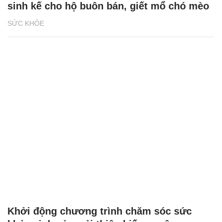
Xuất hiện ổ dịch dại, Hà Nội chuyển đổi
sinh kế cho hộ buôn bán, giết mổ chó mèo
SỨC KHỎE