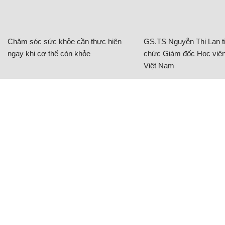
CÓ THỂ BẠN QUAN TÂM
Chăm sóc sức khỏe cần thực hiện
GS.TS Nguyễn Thị Lan ti
ngay khi cơ thể còn khỏe
chức Giám đốc Học viện
Việt Nam