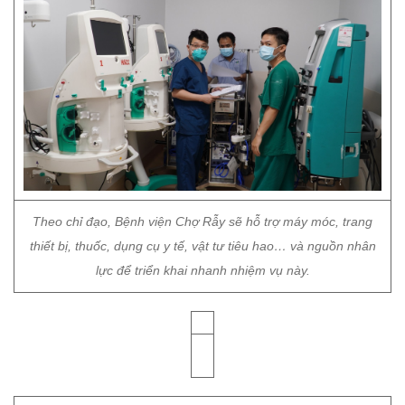
Theo chỉ đạo, Bệnh viện Chợ Rẫy sẽ hỗ trợ máy móc, trang
thiết bị, thuốc, dụng cụ y tế, vật tư tiêu hao… và nguồn nhân
lực để triển khai nhanh nhiệm vụ này.