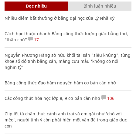
Mận khô California - món ăn nhẹ nhiều
dưỡng chất, thơm ngon và tiện lợi
SỨC KHỎE
XEM THÊM BÀI VIẾT
Đọc nhiều
Bình luận nhiều
Nhiều điểm bất thường ở bằng đại học của Lý Nhã Kỳ
Cách học thuộc nhanh Bảng công thức lượng giác bằng thơ,
"thần chú"
17
Nguyễn Phương Hằng sở hữu khối tài sản "siêu khủng", từng