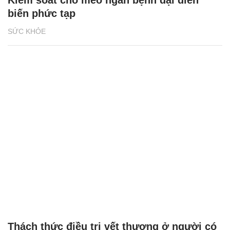
Kiểm soát chó mèo ngăn bệnh dại diễn
biến phức tạp
SỨC KHỎE