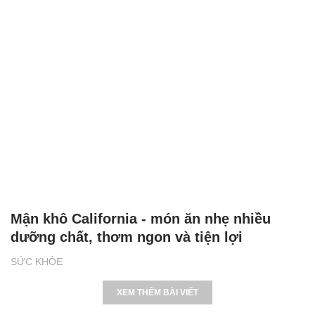
68 người tử vong do bệnh dại
SỨC KHỎE