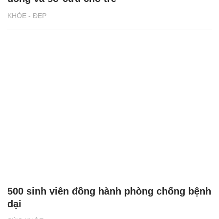
Bác sĩ vào trường mầm non, chỉ cách ăn
uống và sơ cứu cho trẻ
KHỎE - ĐẸP