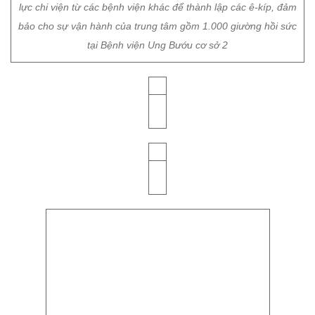
Bên cạnh đó, chúng tôi sẽ kết hợp chặt chẽ với nguồn nhân
lực chi viện từ các bệnh viện khác để thành lập các ê-kíp, đảm
bảo cho sự vận hành của trung tâm gồm 1.000 giường hồi sức
tại Bệnh viện Ung Bướu cơ sở 2