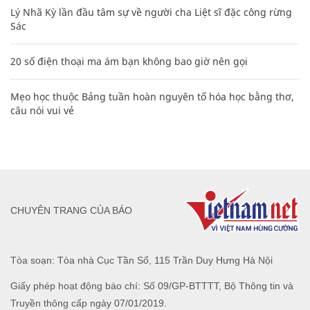
khoe sổ đỏ tính bằng cân, mắng cựu mẫu 'không có nổi
nghìn tỷ'
Bảng công thức đạo hàm nguyên hàm cơ bản cần nhớ
Các công thức hóa học lớp 8, 9 cơ bản cần nhớ
106
Clip lột tả chân thực cảnh anh trai và em gái như 'chó với
mèo', người tinh ý còn phát hiện một vấn đề trong giáo dục
con
Lý Nhã Kỳ lần đầu tâm sự về người cha Liệt sĩ đặc công rừng
Sác
20 số điện thoại ma ám bạn không bao giờ nên gọi
Mẹo học thuộc Bảng tuần hoàn nguyên tố hóa học bằng thơ,
câu nói vui vẻ