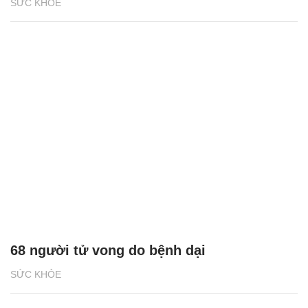
500 sinh viên đồng hành phòng chống bệnh
dại
SỨC KHỎE