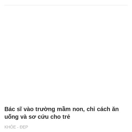
Bác sĩ vào trường mầm non, chỉ cách ăn
uống và sơ cứu cho trẻ
KHỎE - ĐẸP