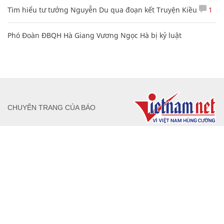
Tìm hiểu tư tưởng Nguyễn Du qua đoạn kết Truyện Kiều
1
Phó Đoàn ĐBQH Hà Giang Vương Ngọc Hà bị kỷ luật
CHUYÊN TRANG CỦA BÁO
Tòa soạn: Tòa nhà Cục Tần Số, 115 Trần Duy Hưng Hà Nội
Giấy phép hoạt động báo chí: Số 09/GP-BTTTT, Bộ Thông tin và
Truyền thông cấp ngày 07/01/2019.
0916118822
Hotline nội dung:
toasoan@infonet.vn
Email: