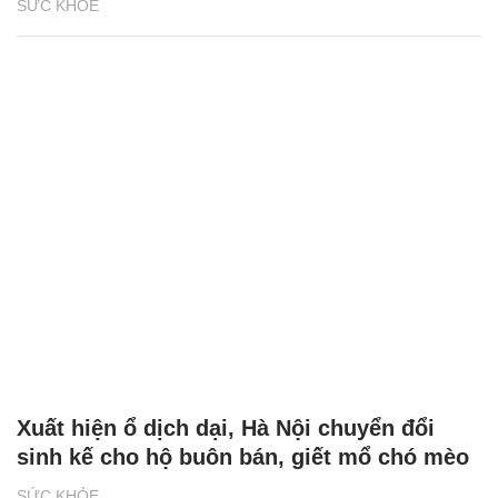
SỨC KHỎE
Xuất hiện ổ dịch dại, Hà Nội chuyển đổi
sinh kế cho hộ buôn bán, giết mổ chó mèo
SỨC KHỎE