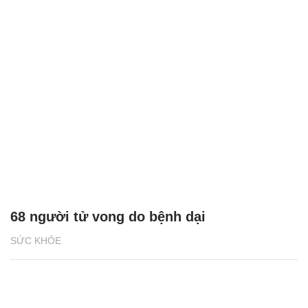
68 người tử vong do bệnh dại
SỨC KHỎE