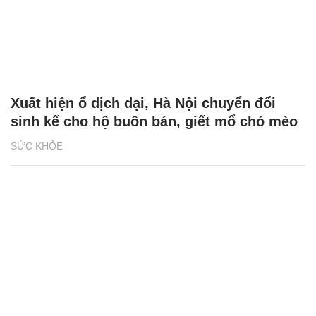
Xuất hiện ổ dịch dại, Hà Nội chuyển đổi
sinh kế cho hộ buôn bán, giết mổ chó mèo
SỨC KHỎE