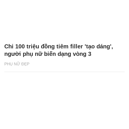
Chi 100 triệu đồng tiêm filler 'tạo dáng',
người phụ nữ biến dạng vòng 3
PHỤ NỮ ĐẸP