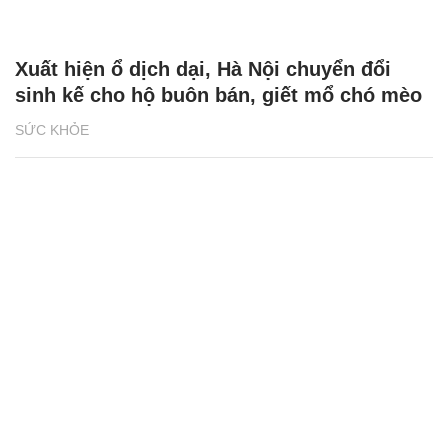
Xuất hiện ổ dịch dại, Hà Nội chuyển đổi
sinh kế cho hộ buôn bán, giết mổ chó mèo
SỨC KHỎE