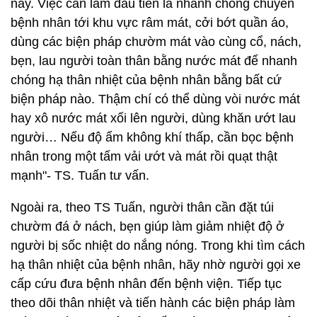
này. Việc cần làm đầu tiên là nhanh chóng chuyển
bệnh nhân tới khu vực râm mát, cởi bớt quần áo,
dùng các biện pháp chườm mát vào cùng cổ, nách,
bẹn, lau người toàn thân bằng nước mát để nhanh
chóng hạ thân nhiệt của bệnh nhân bằng bất cứ
biện pháp nào. Thậm chí có thể dùng vòi nước mát
hay xô nước mát xối lên người, dùng khăn ướt lau
người… Nếu độ ẩm không khí thấp, cần bọc bệnh
nhân trong một tấm vải ướt và mát rồi quạt thật
mạnh"- TS. Tuấn tư vấn.
Ngoài ra, theo TS Tuấn, người thân cần đặt túi
chườm đá ở nách, bẹn giúp làm giảm nhiệt độ ở
người bị sốc nhiệt do nắng nóng. Trong khi tìm cách
hạ thân nhiệt của bệnh nhân, hãy nhờ người gọi xe
cấp cứu đưa bệnh nhân đến bệnh viện. Tiếp tục
theo dõi thân nhiệt và tiến hành các biện pháp làm