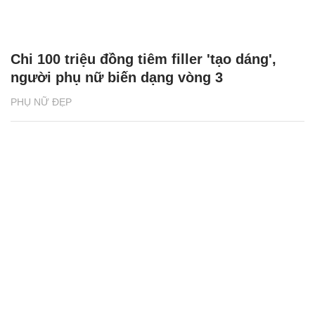
Chi 100 triệu đồng tiêm filler 'tạo dáng',
người phụ nữ biến dạng vòng 3
PHỤ NỮ ĐẸP