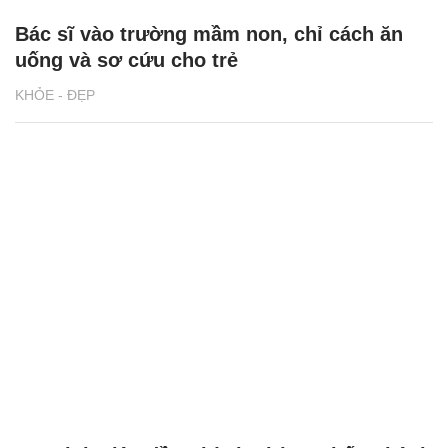
Bác sĩ vào trường mầm non, chỉ cách ăn
uống và sơ cứu cho trẻ
KHỎE - ĐẸP