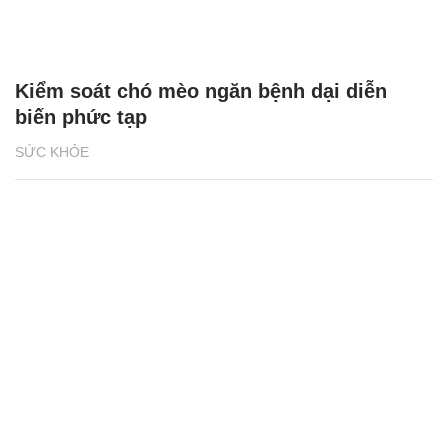
Kiểm soát chó mèo ngăn bệnh dại diễn
biến phức tạp
SỨC KHỎE