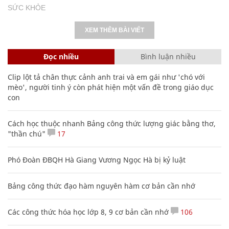
SỨC KHỎE
XEM THÊM BÀI VIẾT
Đọc nhiều
Bình luận nhiều
Clip lột tả chân thực cảnh anh trai và em gái như 'chó với
mèo', người tinh ý còn phát hiện một vấn đề trong giáo dục
con
Cách học thuộc nhanh Bảng công thức lượng giác bằng thơ,
"thần chú"
17
Phó Đoàn ĐBQH Hà Giang Vương Ngọc Hà bị kỷ luật
Bảng công thức đạo hàm nguyên hàm cơ bản cần nhớ
Các công thức hóa học lớp 8, 9 cơ bản cần nhớ
106