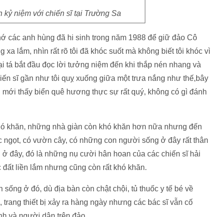
kỷ niệm với chiến sĩ tại Trường Sa
ớ các anh hùng đã hi sinh trong năm 1988 để giữ đảo Cô
xa lắm, nhìn rất rõ tôi đã khóc suốt mà không biết tôi khóc vì
ại tá bắt đầu đọc lời tưởng niệm đến khi thắp nén nhang và
ến sĩ gần như tôi quỵ xuống giữa một trưa nắng như thế,bây
tôi mới thấy biển quê hương thực sự rất quý, không có gì đánh
hó khăn, những nhà giàn còn khó khăn hơn nữa nhưng đến
ớc ngọt, có vườn cây, có những con người sống ở đây rất thân
ở đây, đó là những nụ cười hân hoan của các chiến sĩ hải
đất liền lắm nhưng cũng còn rất khó khăn.
ống ở đó, dù địa bàn còn chật chội, tủ thuốc y tế bé về
u, trang thiết bị xảy ra hàng ngày nhưng các bác sĩ vẫn cố
nh và người dân trên đảo.