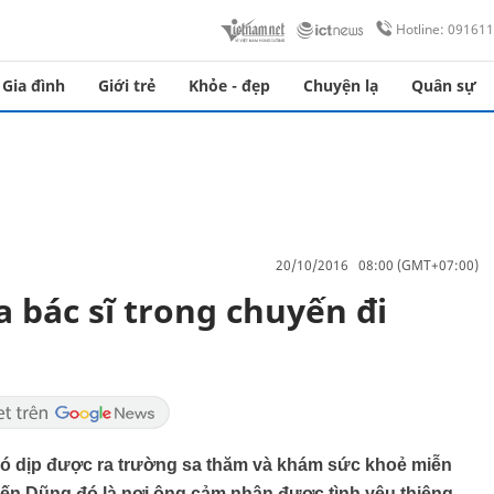
Hotline: 09161
Gia đình
Giới trẻ
Khỏe - đẹp
Chuyện lạ
Quân sự
20/10/2016 08:00 (GMT+07:00)
 bác sĩ trong chuyến đi
có dịp được ra trường sa thăm và khám sức khoẻ miễn
iến Dũng đó là nơi ông cảm nhận được tình yêu thiêng