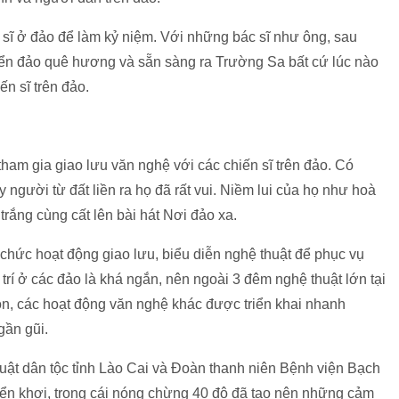
 sĩ ở đảo để làm kỷ niệm. Với những bác sĩ như ông, sau
iển đảo quê hương và sẵn sàng ra Trường Sa bất cứ lúc nào
n sĩ trên đảo.
am gia giao lưu văn nghệ với các chiến sĩ trên đảo. Có
 người từ đất liền ra họ đã rất vui. Niềm lui của họ như hoà
 trắng cùng cất lên bài hát Nơi đảo xa.
 chức hoạt động giao lưu, biểu diễn nghệ thuật để phục vụ
 trí ở các đảo là khá ngắn, nên ngoài 3 đêm nghệ thuật lớn tại
, các hoạt động văn nghệ khác được triển khai nhanh
gần gũi.
ật dân tộc tỉnh Lào Cai và Đoàn thanh niên Bệnh viện Bạch
n khơi, trong cái nóng chừng 40 độ đã tạo nên những cảm