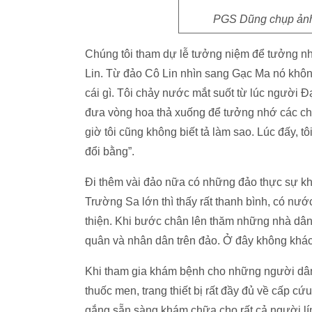
PGS Dũng chụp ảnh 
Chúng tôi tham dự lễ tưởng niệm để tưởng nh
Lin. Từ đảo Cô Lin nhìn sang Gạc Ma nó không 
cái gì. Tôi chảy nước mắt suốt từ lúc người Đ
đưa vòng hoa thả xuống để tưởng nhớ các chi
giờ tôi cũng không biết tả làm sao. Lúc đấy, 
đổi bằng”.
Đi thêm vài đảo nữa có những đảo thực sự k
Trường Sa lớn thì thấy rất thanh bình, có nư
thiện. Khi bước chân lên thăm những nhà dân 
quân và nhân dân trên đảo. Ở đây không khác 
Khi tham gia khám bệnh cho những người dân s
thuốc men, trang thiết bị rất đầy đủ về cấp cứ
gắng sẵn sàng khám chữa cho rất cả người lí