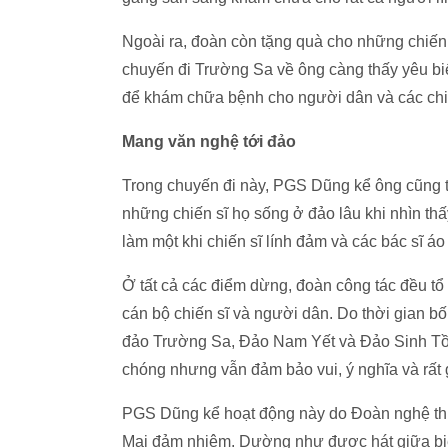
Ngoài ra, đoàn còn tặng quà cho những chiến
chuyến đi Trường Sa về ông càng thấy yêu b
để khám chữa bệnh cho người dân và các chiế
Mang văn nghệ tới đảo
Trong chuyến đi này, PGS Dũng kể ông cũng th
những chiến sĩ họ sống ở đảo lâu khi nhìn thấy
làm một khi chiến sĩ lính đảm và các bác sĩ áo
Ở tất cả các điểm dừng, đoàn công tác đều tổ
cán bộ chiến sĩ và người dân. Do thời gian bố
đảo Trường Sa, Đảo Nam Yết và Đảo Sinh Tồn
chóng nhưng vẫn đảm bảo vui, ý nghĩa và rất 
PGS Dũng kể hoạt động này do Đoàn nghệ thu
Mai đảm nhiệm. Dường như được hát giữa biể