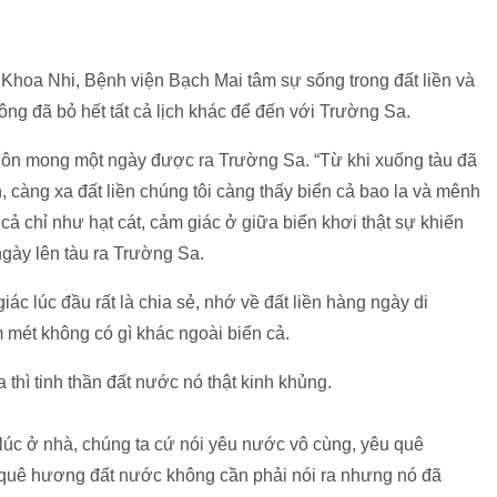
oa Nhi, Bệnh viện Bạch Mai tâm sự sống trong đất liền và
ông đã bỏ hết tất cả lịch khác để đến với Trường Sa.
luôn mong một ngày được ra Trường Sa. “Từ khi xuống tàu đã
, càng xa đất liền chúng tôi càng thấy biển cả bao la và mênh
ả chỉ như hạt cát, cảm giác ở giữa biển khơi thật sự khiến
gày lên tàu ra Trường Sa.
iác lúc đầu rất là chia sẻ, nhớ về đất liền hàng ngày di
m mét không có gì khác ngoài biển cả.
hì tinh thần đất nước nó thật kinh khủng.
lúc ở nhà, chúng ta cứ nói yêu nước vô cùng, yêu quê
 quê hương đất nước không cần phải nói ra nhưng nó đã