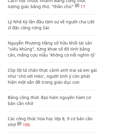
Cách học thuộc nhanh Bảng công thức
lượng giác bằng thơ, "thần chú"
17
Lý Nhã Kỳ lần đầu tâm sự về người cha Liệt
sĩ đặc công rừng Sác
Nguyễn Phương Hằng sở hữu khối tài sản
"siêu khủng", từng khoe sổ đỏ tính bằng
cân, mắng cựu mẫu 'không có nổi nghìn tỷ'
Clip lột tả chân thực cảnh anh trai và em gái
như 'chó với mèo', người tinh ý còn phát
hiện một vấn đề trong giáo dục con
Bảng công thức đạo hàm nguyên hàm cơ
bản cần nhớ
Các công thức hóa học lớp 8, 9 cơ bản cần
nhớ
106