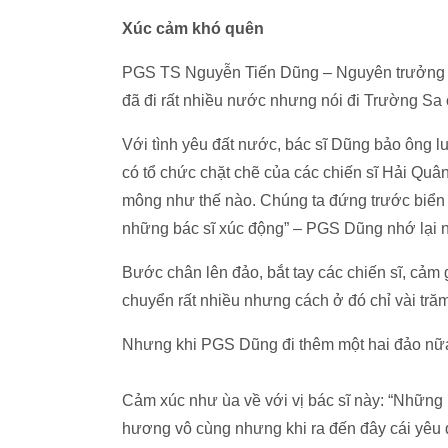
Xúc cảm khó quên
PGS TS Nguyễn Tiến Dũng – Nguyên trưởng Kh
đã đi rất nhiều nước nhưng nói đi Trường Sa 
Với tình yêu đất nước, bác sĩ Dũng bảo ông 
có tổ chức chặt chẽ của các chiến sĩ Hải Quân
mông như thế nào. Chúng ta đứng trước biển c
những bác sĩ xúc động” – PGS Dũng nhớ lại n
Bước chân lên đảo, bắt tay các chiến sĩ, cảm g
chuyển rất nhiều nhưng cách ở đó chỉ vài tră
Nhưng khi PGS Dũng đi thêm một hai đảo nữa t
Cảm xúc như ùa về với vị bác sĩ này: “Những 
hương vô cùng nhưng khi ra đến đây cái yêu