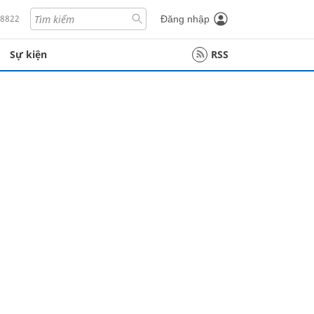
18822
Đăng nhập
Sự kiện
RSS