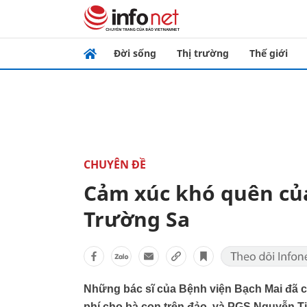
Đời sống
Thị trường
Thế giới
CHUYÊN ĐỀ
Cảm xúc khó quên của
Trường Sa
Những bác sĩ của Bệnh viện Bạch Mai đã 
phí cho bà con trên đảo. và PGS Nguyễn T