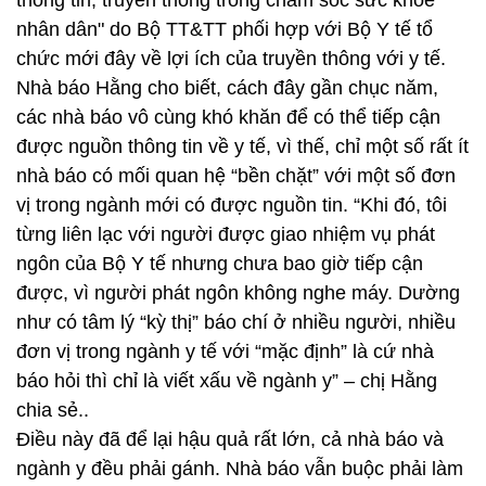
thông tin, truyền thông trong chăm sóc sức khỏe
nhân dân" do Bộ TT&TT phối hợp với Bộ Y tế tổ
chức mới đây về lợi ích của truyền thông với y tế.
Nhà báo Hằng cho biết, cách đây gần chục năm,
các nhà báo vô cùng khó khăn để có thể tiếp cận
được nguồn thông tin về y tế, vì thế, chỉ một số rất ít
nhà báo có mối quan hệ “bền chặt” với một số đơn
vị trong ngành mới có được nguồn tin. “Khi đó, tôi
từng liên lạc với người được giao nhiệm vụ phát
ngôn của Bộ Y tế nhưng chưa bao giờ tiếp cận
được, vì người phát ngôn không nghe máy. Dường
như có tâm lý “kỳ thị” báo chí ở nhiều người, nhiều
đơn vị trong ngành y tế với “mặc định” là cứ nhà
báo hỏi thì chỉ là viết xấu về ngành y” – chị Hằng
chia sẻ..
Điều này đã để lại hậu quả rất lớn, cả nhà báo và
ngành y đều phải gánh. Nhà báo vẫn buộc phải làm