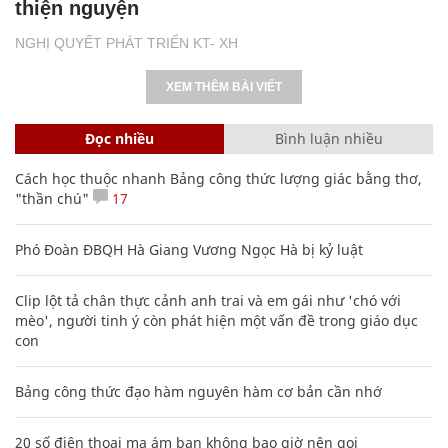
thiện nguyện
NGHỊ QUYẾT PHÁT TRIỂN KT- XH
XEM THÊM BÀI VIẾT
Đọc nhiều
Bình luận nhiều
Cách học thuộc nhanh Bảng công thức lượng giác bằng thơ,
"thần chú"
17
Phó Đoàn ĐBQH Hà Giang Vương Ngọc Hà bị kỷ luật
Clip lột tả chân thực cảnh anh trai và em gái như 'chó với
mèo', người tinh ý còn phát hiện một vấn đề trong giáo dục
con
Bảng công thức đạo hàm nguyên hàm cơ bản cần nhớ
20 số điện thoại ma ám bạn không bao giờ nên gọi