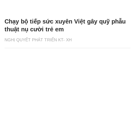
Chạy bộ tiếp sức xuyên Việt gây quỹ phẫu
thuật nụ cười trẻ em
NGHỊ QUYẾT PHÁT TRIỂN KT- XH