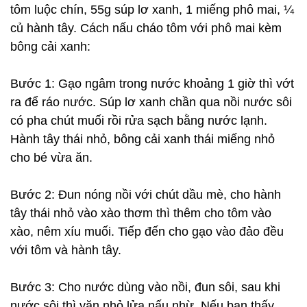
tôm luộc chín, 55g súp lơ xanh, 1 miếng phô mai, ¼
củ hành tây. Cách nấu cháo tôm với phô mai kèm
bông cải xanh:
Bước 1: Gạo ngâm trong nước khoảng 1 giờ thì vớt
ra để ráo nước. Súp lơ xanh chần qua nồi nước sôi
có pha chút muối rồi rửa sạch bằng nước lạnh.
Hành tây thái nhỏ, bông cải xanh thái miếng nhỏ
cho bé vừa ăn.
Bước 2: Đun nóng nồi với chút dầu mè, cho hành
tây thái nhỏ vào xào thơm thì thêm cho tôm vào
xào, nêm xíu muối. Tiếp đến cho gạo vào đảo đều
với tôm và hành tây.
Bước 3: Cho nước dùng vào nồi, đun sôi, sau khi
nước sôi thì vặn nhỏ lửa nấu nhừ. Nếu bạn thấy