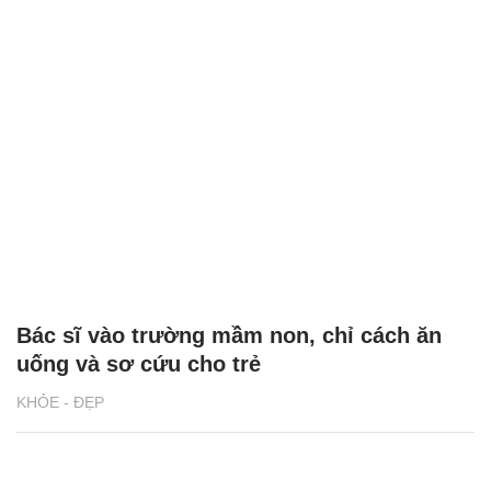
Bác sĩ vào trường mầm non, chỉ cách ăn
uống và sơ cứu cho trẻ
KHỎE - ĐẸP