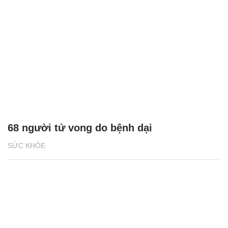
68 người tử vong do bệnh dại
SỨC KHỎE