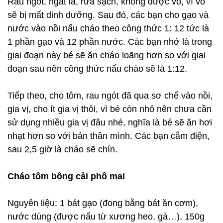
Rau ngót, ngắt lá, rửa sạch, không được vò, vì vò
sẽ bị mất dinh dưỡng. Sau đó, các bạn cho gạo và
nước vào nồi nấu cháo theo công thức 1: 12 tức là
1 phần gạo và 12 phần nước. Các bạn nhớ là trong
giai đoạn này bé sẽ ăn cháo loãng hơn so với giai
đoạn sau nên công thức nấu cháo sẽ là 1:12.
Tiếp theo, cho tôm, rau ngót đã qua sơ chế vào nồi,
gia vị, cho ít gia vị thôi, vì bé còn nhỏ nên chưa cần
sử dụng nhiều gia vị đâu nhé, nghĩa là bé sẽ ăn hơi
nhạt hơn so với bản thân mình. Các bạn cắm điện,
sau 2,5 giờ là cháo sẽ chín.
Cháo tôm bông cải phô mai
Nguyên liệu: 1 bát gạo (đong bằng bát ăn cơm),
nước dùng (được nấu từ xương heo, gà…), 150g