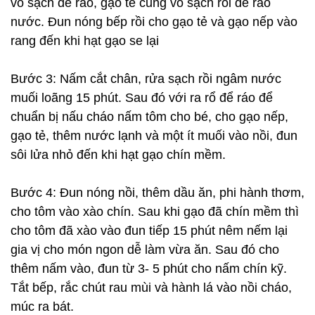
vo sạch để ráo, gạo tẻ cũng vo sạch rồi để ráo
nước. Đun nóng bếp rồi cho gạo tẻ và gạo nếp vào
rang đến khi hạt gạo se lại
Bước 3: Nấm cắt chân, rửa sạch rồi ngâm nước
muối loãng 15 phút. Sau đó với ra rổ để ráo để
chuẩn bị nấu cháo nấm tôm cho bé, cho gạo nếp,
gạo tẻ, thêm nước lạnh và một ít muối vào nồi, đun
sôi lửa nhỏ đến khi hạt gạo chín mềm.
Bước 4: Đun nóng nồi, thêm dầu ăn, phi hành thơm,
cho tôm vào xào chín. Sau khi gạo đã chín mềm thì
cho tôm đã xào vào đun tiếp 15 phút nêm nếm lại
gia vị cho món ngon dễ làm vừa ăn. Sau đó cho
thêm nấm vào, đun từ 3- 5 phút cho nấm chín kỹ.
Tắt bếp, rắc chút rau mùi và hành lá vào nồi cháo,
múc ra bát.