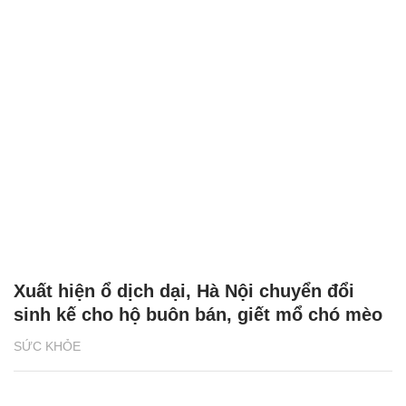
Xuất hiện ổ dịch dại, Hà Nội chuyển đổi
sinh kế cho hộ buôn bán, giết mổ chó mèo
SỨC KHỎE