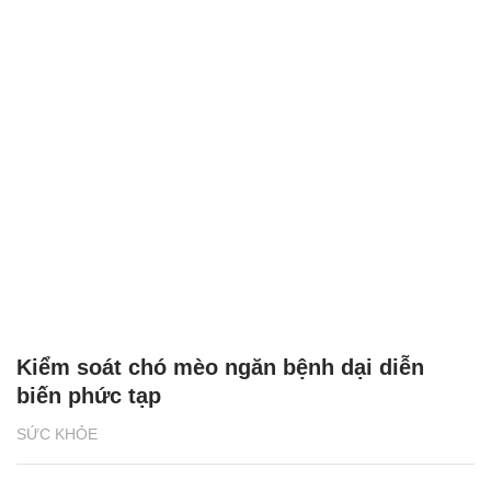
Kiểm soát chó mèo ngăn bệnh dại diễn
biến phức tạp
SỨC KHỎE