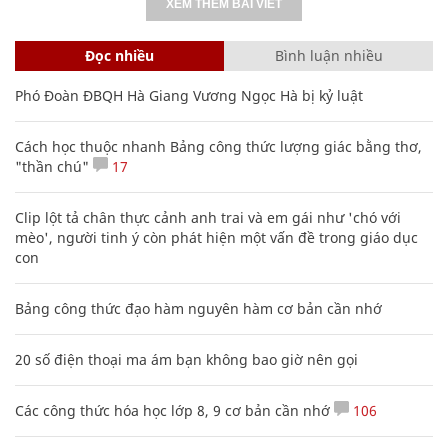
XEM THÊM BÀI VIẾT
Đọc nhiều
Bình luận nhiều
Phó Đoàn ĐBQH Hà Giang Vương Ngọc Hà bị kỷ luật
Cách học thuộc nhanh Bảng công thức lượng giác bằng thơ,
"thần chú"
17
Clip lột tả chân thực cảnh anh trai và em gái như 'chó với
mèo', người tinh ý còn phát hiện một vấn đề trong giáo dục
con
Bảng công thức đạo hàm nguyên hàm cơ bản cần nhớ
20 số điện thoại ma ám bạn không bao giờ nên gọi
Các công thức hóa học lớp 8, 9 cơ bản cần nhớ
106