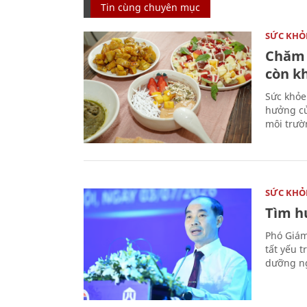
Tin cùng chuyên mục
SỨC KHỎ
Chăm 
còn k
Sức khỏe
hưởng củ
môi trườ
SỨC KHỎ
Tìm hư
Phó Giám
tất yếu 
dưỡng ng