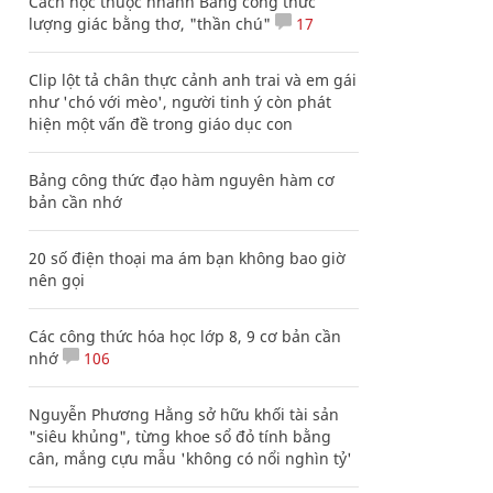
Cách học thuộc nhanh Bảng công thức
lượng giác bằng thơ, "thần chú"
17
Clip lột tả chân thực cảnh anh trai và em gái
như 'chó với mèo', người tinh ý còn phát
hiện một vấn đề trong giáo dục con
Bảng công thức đạo hàm nguyên hàm cơ
bản cần nhớ
20 số điện thoại ma ám bạn không bao giờ
nên gọi
Các công thức hóa học lớp 8, 9 cơ bản cần
nhớ
106
Nguyễn Phương Hằng sở hữu khối tài sản
"siêu khủng", từng khoe sổ đỏ tính bằng
cân, mắng cựu mẫu 'không có nổi nghìn tỷ'