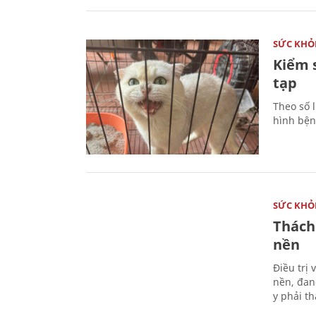
SỨC KHỎ
Kiểm 
tạp
Theo số l
hình bện
SỨC KHỎ
Thách
nền
Điều trị
nền, đan
y phải t