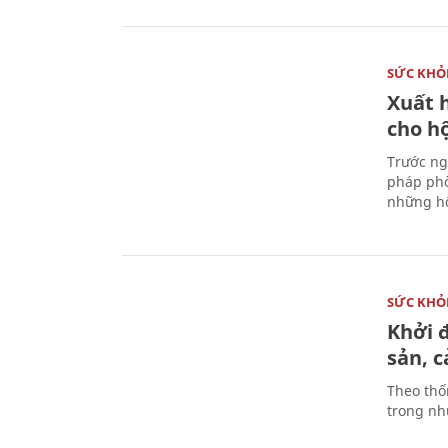
SỨC KHỎ
Xuất h
cho h
Trước ng
pháp phò
những hộ
SỨC KHỎ
Khởi 
sản, 
Theo thố
trong nhữ