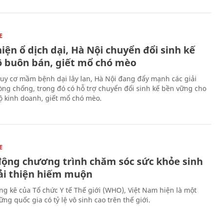
E
iện ổ dịch dại, Hà Nội chuyển đổi sinh kế
ộ buôn bán, giết mổ chó mèo
uy cơ mầm bệnh dại lây lan, Hà Nội đang đẩy mạnh các giải
ng chống, trong đó có hỗ trợ chuyển đổi sinh kế bền vững cho
 kinh doanh, giết mổ chó mèo.
E
động chương trình chăm sóc sức khỏe sinh
cải thiện hiếm muộn
ng kê của Tổ chức Y tế Thế giới (WHO), Việt Nam hiện là một
ng quốc gia có tỷ lệ vô sinh cao trên thế giới.