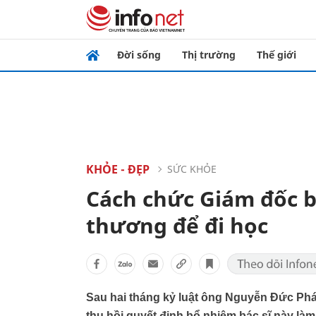
Đời sống
Thị trường
Thế giới
KHỎE - ĐẸP
SỨC KHỎE
Cách chức Giám đốc b
thương để đi học
Sau hai tháng kỷ luật ông Nguyễn Đức Phát
thu hồi quyết định bổ nhiệm bác sĩ này l