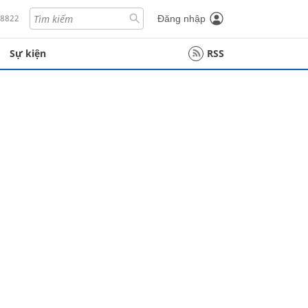
18822
Đăng nhập
Sự kiện
RSS